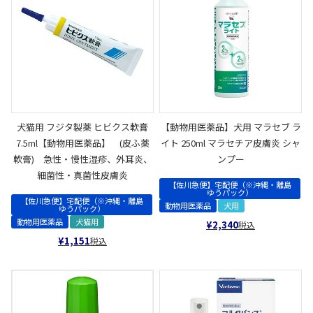
犬猫用 フジタ製薬 ヒビクス軟膏
【動物用医薬品】犬用 マラセブ ラ
7.5ml【動物用医薬品】 (皮ふ薬
イト 250ml マラセチア皮膚炎 シャ
軟膏) 急性・慢性湿疹、外耳炎、
ンプー
細菌性・真菌性皮膚炎
【佐川急便】宅配便（※沖縄・離島
ゆうパック）
【佐川急便】宅配便（※沖縄・離島
動物用医薬品
犬用
ゆうパック）
動物用医薬品
犬猫用
¥
2,340
税込
¥
1,151
税込