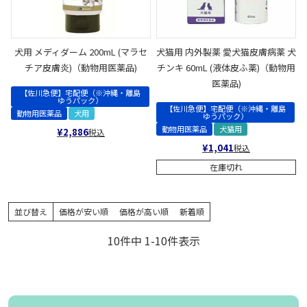
犬用 メディダーム 200mL (マラセ
犬猫用 内外製薬 愛犬猫皮膚病薬 犬
チア皮膚炎)（動物用医薬品)
チンキ 60mL (液体皮ふ薬)（動物用
医薬品)
【佐川急便】宅配便（※沖縄・離島
ゆうパック）
【佐川急便】宅配便（※沖縄・離島
動物用医薬品
犬用
ゆうパック）
動物用医薬品
犬猫用
¥
2,886
税込
¥
1,041
税込
在庫切れ
並び替え
価格が安い順
価格が高い順
新着順
10
件中
1
-
10
件表示