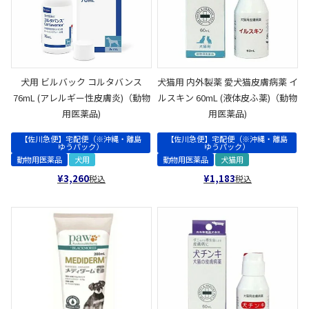
犬用 ビルバック コルタバンス
犬猫用 内外製薬 愛犬猫皮膚病薬 イ
76mL (アレルギー性皮膚炎)（動物
ルスキン 60mL (液体皮ふ薬)（動物
用医薬品)
用医薬品)
【佐川急便】宅配便（※沖縄・離島
【佐川急便】宅配便（※沖縄・離島
ゆうパック）
ゆうパック）
動物用医薬品
犬用
動物用医薬品
犬猫用
¥
3,260
¥
1,183
税込
税込