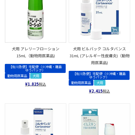
犬用 アレリーフローション
犬用 ビルバック コルタバンス
15mL（動物用医薬品)
31mL (アレルギー性皮膚炎)（動物
用医薬品)
【佐川急便】宅配便（※沖縄・離島
ゆうパック）
【佐川急便】宅配便（※沖縄・離島
動物用医薬品
犬用
ゆうパック）
動物用医薬品
犬用
¥
1,825
税込
¥
2,415
税込