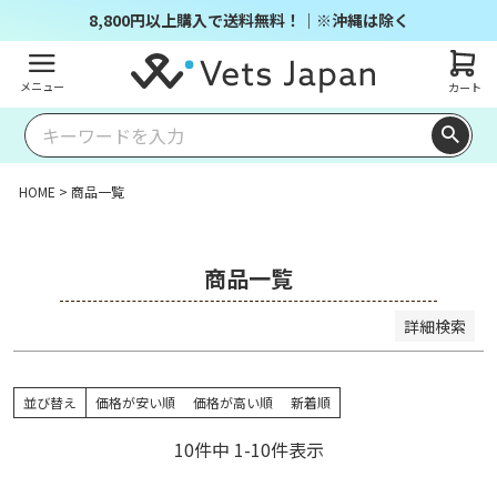
商品番号/JANコード
8,800円以上購入で送料無料！｜※沖縄は除く
メニュー
カート
並び順
キー
価格
価格
レビ
ワー
新着
登録
優先
が安
が高
ュー
ドヒ
順
順
度順
い順
い順
順
ット
HOME
商品一覧
順
検索
商品一覧
詳細検索
並び替え
価格が安い順
価格が高い順
新着順
10
件中
1
-
10
件表示