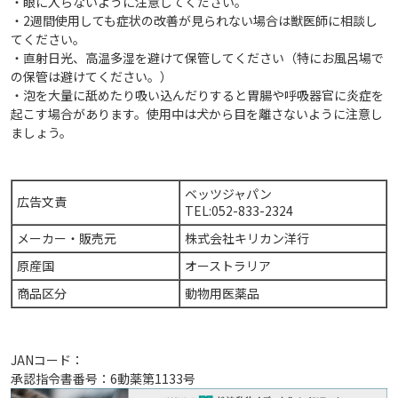
・眼に入らないように注意してください。
・2週間使用しても症状の改善が見られない場合は獣医師に相談し
てください。
・直射日光、高温多湿を避けて保管してください（特にお風呂場で
の保管は避けてください。）
・泡を大量に舐めたり吸い込んだりすると胃腸や呼吸器官に炎症を
起こす場合があります。使用中は犬から目を離さないように注意し
ましょう。
ベッツジャパン
広告文責
TEL:052-833-2324
メーカー・販売元
株式会社キリカン洋行
原産国
オーストラリア
商品区分
動物用医薬品
JANコード：
承認指令書番号：6動薬第1133号