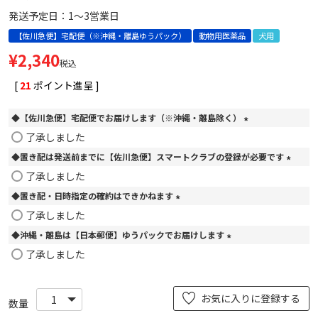
発送予定日：1～3営業日
【佐川急便】宅配便（※沖縄・離島ゆうパック）
動物用医薬品
犬用
¥
2,340
税込
[
21
ポイント進呈 ]
◆【佐川急便】宅配便でお届けします（※沖縄・離島除く）
(
了承しました
必
◆置き配は発送前までに【佐川急便】スマートクラブの登録が必要です
須
)
(
了承しました
必
◆置き配・日時指定の確約はできかねます
須
)
(
了承しました
必
◆沖縄・離島は【日本郵便】ゆうパックでお届けします
須
)
(
了承しました
必
須
)
お気に入りに登録する