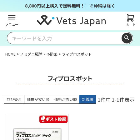
8,800円以上購入で送料無料！｜※沖縄は除く
メニュー
カート
HOME
ノミダニ駆除・予防薬
フィプロスポット
フィプロスポット
1
件中
1
-
1
件表示
並び替え
価格が安い順
価格が高い順
新着順