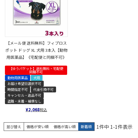
【メール便 送料無料】フィプロス
ポット ドッグ XL 犬用 3本入【動物
用医薬品】《宅配便と同梱不可》
【ゆうパケット】送料無料・宅配便
同梱不可
動物用医薬品
犬用
お届け希望日選択不可
時間指定不可
代金引換不可
キャンセル・返品不可
盗難・未着・補償なし
¥
2,068
税込
1
件中
1
-
1
件表示
並び替え
価格が安い順
価格が高い順
新着順