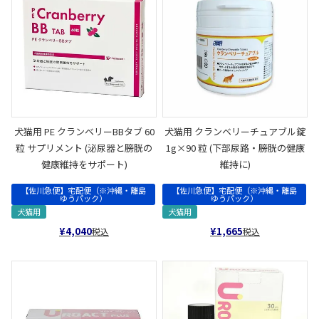
犬猫用 PE クランベリーBBタブ 60
犬猫用 クランベリーチュアブル錠
粒 サプリメント (泌尿器と膀胱の
1g×90 粒 (下部尿路・膀胱の健康
健康維持をサポート)
維持に)
【佐川急便】宅配便（※沖縄・離島
【佐川急便】宅配便（※沖縄・離島
ゆうパック）
ゆうパック）
犬猫用
犬猫用
¥
4,040
¥
1,665
税込
税込