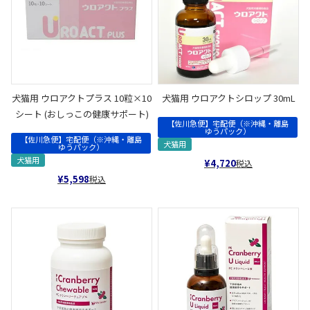
犬猫用 ウロアクトプラス 10粒×10
犬猫用 ウロアクトシロップ 30mL
シート (おしっこの健康サポート)
【佐川急便】宅配便（※沖縄・離島
ゆうパック）
【佐川急便】宅配便（※沖縄・離島
犬猫用
ゆうパック）
犬猫用
¥
4,720
税込
¥
5,598
税込