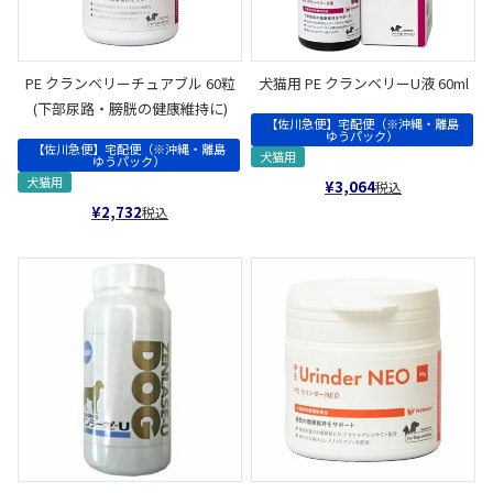
PE クランベリーチュアブル 60粒
犬猫用 PE クランベリーU液 60ml
(下部尿路・膀胱の健康維持に)
【佐川急便】宅配便（※沖縄・離島
ゆうパック）
【佐川急便】宅配便（※沖縄・離島
犬猫用
ゆうパック）
犬猫用
¥
3,064
税込
¥
2,732
税込