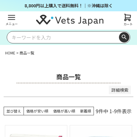
商品番号/JANコード
8,800円以上購入で送料無料！｜※沖縄は除く
メニュー
カート
並び順
キー
価格
価格
レビ
ワー
新着
登録
優先
が安
が高
ュー
ドヒ
順
順
度順
い順
い順
順
ット
HOME
商品一覧
順
検索
商品一覧
詳細検索
9
件中
1
-
9
件表示
並び替え
価格が安い順
価格が高い順
新着順