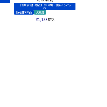
【佐川急便】宅配便（※沖縄・離島ゆうパッ
ク）
動物用医薬品
犬猫用
¥
1,183
税込