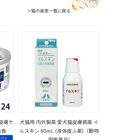
＞猫の疾患一覧に戻る
皮膚ケ
犬猫用 内外製薬 愛犬猫皮膚病薬 イ
法食
ルスキン 60mL (液体皮ふ薬)（動物
うパッ
用医薬品)