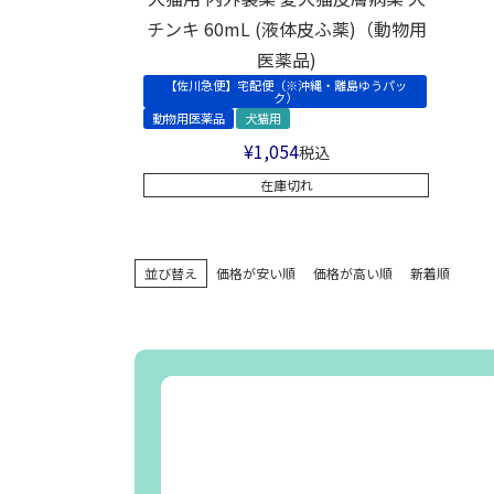
チンキ 60mL (液体皮ふ薬)（動物用
医薬品)
【佐川急便】宅配便（※沖縄・離島ゆうパッ
ク）
動物用医薬品
犬猫用
¥
1,054
税込
在庫切れ
並び替え
価格が安い順
価格が高い順
新着順