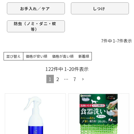
お手入れ／ケア
しつけ
防虫（ノミ・ダニ・蚊
等）
7
件中
1
-
7
件表示
並び替え
価格が安い順
価格が高い順
新着順
122
件中
1
-
20
件表示
1
2
…
7