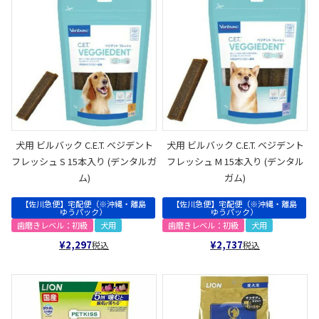
犬用 ビルバック C.E.T. ベジデント
犬用 ビルバック C.E.T. ベジデント
フレッシュ S 15本入り (デンタルガ
フレッシュ M 15本入り (デンタル
ム)
ガム)
【佐川急便】宅配便（※沖縄・離島
【佐川急便】宅配便（※沖縄・離島
ゆうパック）
ゆうパック）
歯磨きレベル：初級
犬用
歯磨きレベル：初級
犬用
¥
2,297
¥
2,737
税込
税込