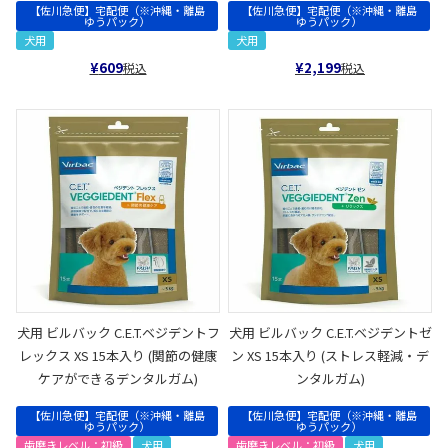
【佐川急便】宅配便（※沖縄・離島
【佐川急便】宅配便（※沖縄・離島
ゆうパック）
ゆうパック）
犬用
犬用
¥
609
¥
2,199
税込
税込
犬用 ビルバック C.E.T.ベジデントフ
犬用 ビルバック C.E.T.ベジデントゼ
レックス XS 15本入り (関節の健康
ン XS 15本入り (ストレス軽減・デ
ケアができるデンタルガム)
ンタルガム)
【佐川急便】宅配便（※沖縄・離島
【佐川急便】宅配便（※沖縄・離島
ゆうパック）
ゆうパック）
歯磨きレベル：初級
犬用
歯磨きレベル：初級
犬用