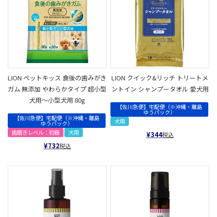
LION ペットキッス 食後の歯みがき
LION クイック&リッチ トリートメ
ガム 無添加 やわらかタイプ 超小型
ントイン シャンプータオル 愛犬用
犬用～小型犬用 80g
【佐川急便】宅配便（※沖縄・離島
ゆうパック）
【佐川急便】宅配便（※沖縄・離島
犬用
ゆうパック）
歯磨きレベル：初級
犬用
¥
344
税込
¥
732
税込