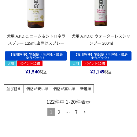
犬用 A.P.D.C. ニーム＆シトロネラ
犬用 A.P.D.C. ウォーターレスシャ
スプレー 125ml 虫除けスプレー
ンプー 200ml
【佐川急便】宅配便（※沖縄・離島
【佐川急便】宅配便（※沖縄・離島
ゆうパック）
ゆうパック）
犬用
ポイント12倍
犬用
ポイント12倍
¥
1,540
¥
2,145
税込
税込
並び替え
価格が安い順
価格が高い順
新着順
122
件中
1
-
20
件表示
1
2
…
7