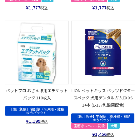
¥
1,777
¥
1,777
税込
税込
ペットプロ おさんぽ用エチケット
LION ペットキッス ベッツドクター
パック 110枚入
スペック 犬用デンタルガムEX XS
14本 (L-137乳酸菌配合)
【佐川急便】宅配便（※沖縄・離島
ゆうパック）
【佐川急便】宅配便（※沖縄・離島
ゆうパック）
¥
1,199
税込
歯磨きレベル：初級
犬用
¥
1,456
税込