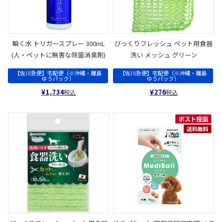
瞬く水 トリガースプレー 300mL
びっくりフレッシュ ペット用食器
(人・ペットに無害な除菌消臭剤)
洗い メッシュ グリーン
【佐川急便】宅配便（※沖縄・離島
【佐川急便】宅配便（※沖縄・離島
ゆうパック）
ゆうパック）
¥
1,734
¥
276
税込
税込