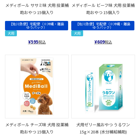
メディボール ササミ味 犬用 投薬補
メディボール ビーフ味 犬用 投薬補
助おやつ 15個入り
助おやつ 15個入り
【佐川急便】宅配便（※沖縄・離島
【佐川急便】宅配便（※沖縄・離島
ゆうパック）
ゆうパック）
犬用
犬用
¥
595
¥
609
税込
税込
メディボール チーズ味 犬用 投薬補
犬用ゼリー風おやつ うるワン
助おやつ 15個入り
15g×20本 (水分補給補助)