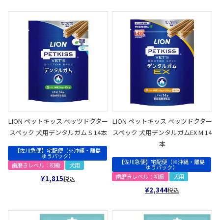
LION ペットキッス ベッツドクター
LION ペットキッス ベッツドクター
スペック 犬用デンタルガム S 14本
スペック 犬用デンタルガムEX M 14
本
【佐川急便】宅配便（※沖縄・離島
ゆうパック）
【佐川急便】宅配便（※沖縄・離島
歯磨きレベル：初級
犬用
ゆうパック）
歯磨きレベル：初級
犬用
¥
1,815
税込
¥
2,344
税込