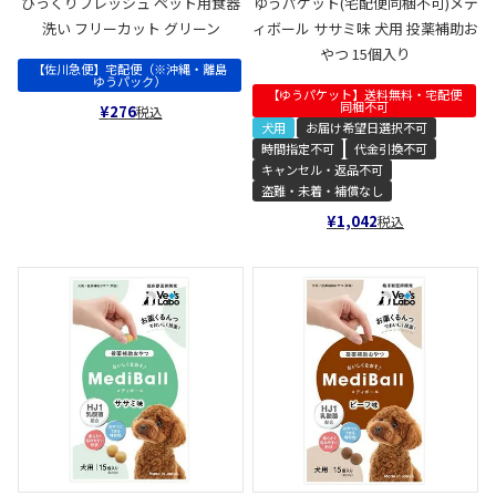
びっくりフレッシュ ペット用食器
ゆうパケット(宅配便同梱不可)メデ
洗い フリーカット グリーン
ィボール ササミ味 犬用 投薬補助お
やつ 15個入り
【佐川急便】宅配便（※沖縄・離島
ゆうパック）
【ゆうパケット】送料無料・宅配便
同梱不可
¥
276
税込
犬用
お届け希望日選択不可
時間指定不可
代金引換不可
キャンセル・返品不可
盗難・未着・補償なし
¥
1,042
税込