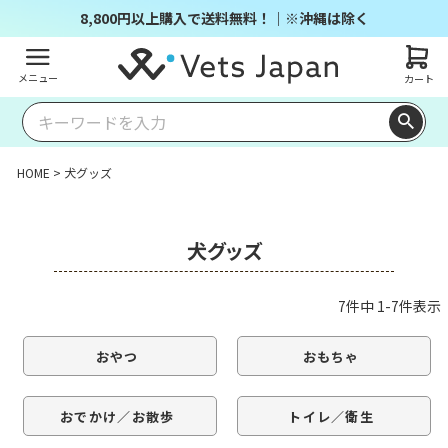
8,800円以上購入で送料無料！｜※沖縄は除く
メニュー
カート
HOME
犬グッズ
犬グッズ
7
件中
1
-
7
件表示
おやつ
おもちゃ
おでかけ／お散歩
トイレ／衛生