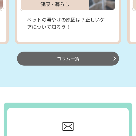
健康・暮らし
康・暮らし
春旅行とペットのお
涙やけの原因は？正しいケ
て、注意点を知ろう
て知ろう！
コラム一覧