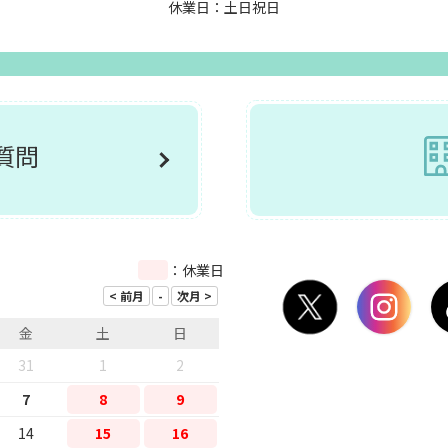
休業日：土日祝日
ご質問
：休業日
金
土
日
31
1
2
7
8
9
14
15
16