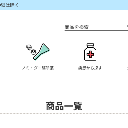
沖縄は除く
商品を検索
在庫なし商品
在庫
商品番号/JANコード
〜
ノミ・ダニ駆除薬
疾患から探す
並び順
新着
優先
商品一覧
検索