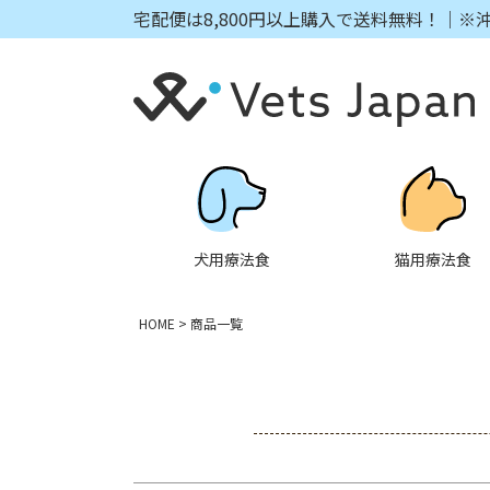
宅配便は8,800円以上購入で送料無料！｜※
キーワード
価格
犬用療法食
猫用療法食
HOME
商品一覧