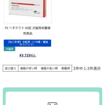
PE ヘモテクト 60粒 犬猫用栄養補
助食品
【佐川急便】宅配便（※沖縄・離島
ゆうパック）
犬猫用
¥
3,715
税込
3
件中
1
-
3
件表示
並び替え
価格が安い順
価格が高い順
新着順