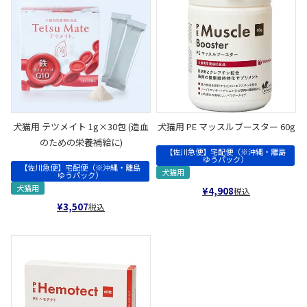
犬猫用 テツメイト 1g×30包 (造血
犬猫用 PE マッスルブースター 60g
のための栄養補給に)
【佐川急便】宅配便（※沖縄・離島
ゆうパック）
【佐川急便】宅配便（※沖縄・離島
犬猫用
ゆうパック）
犬猫用
¥
4,908
税込
¥
3,507
税込