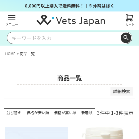
商品番号/JANコード
8,800円以上購入で送料無料！｜※沖縄は除く
メニュー
カート
並び順
キー
価格
価格
レビ
ワー
新着
登録
優先
が安
が高
ュー
ドヒ
順
順
度順
い順
い順
順
ット
HOME
商品一覧
順
検索
商品一覧
詳細検索
3
件中
1
-
3
件表示
並び替え
価格が安い順
価格が高い順
新着順