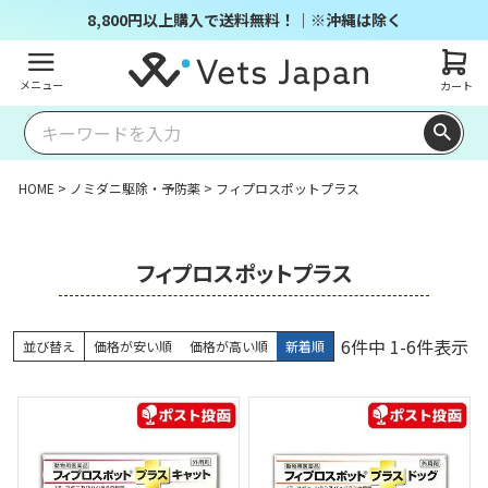
8,800円以上購入で送料無料！｜※沖縄は除く
メニュー
カート
HOME
ノミダニ駆除・予防薬
フィプロスポットプラス
フィプロスポットプラス
6
件中
1
-
6
件表示
並び替え
価格が安い順
価格が高い順
新着順