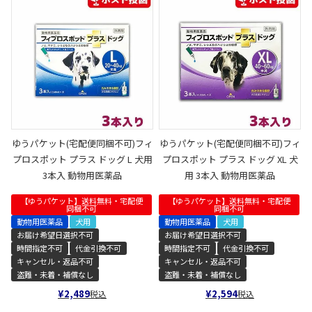
ゆうパケット(宅配便同梱不可)フィ
ゆうパケット(宅配便同梱不可)フィ
プロスポット プラス ドッグ L 犬用
プロスポット プラス ドッグ XL 犬
3本入 動物用医薬品
用 3本入 動物用医薬品
【ゆうパケット】送料無料・宅配便
【ゆうパケット】送料無料・宅配便
同梱不可
同梱不可
動物用医薬品
犬用
動物用医薬品
犬用
お届け希望日選択不可
お届け希望日選択不可
時間指定不可
代金引換不可
時間指定不可
代金引換不可
キャンセル・返品不可
キャンセル・返品不可
盗難・未着・補償なし
盗難・未着・補償なし
¥
2,489
¥
2,594
税込
税込