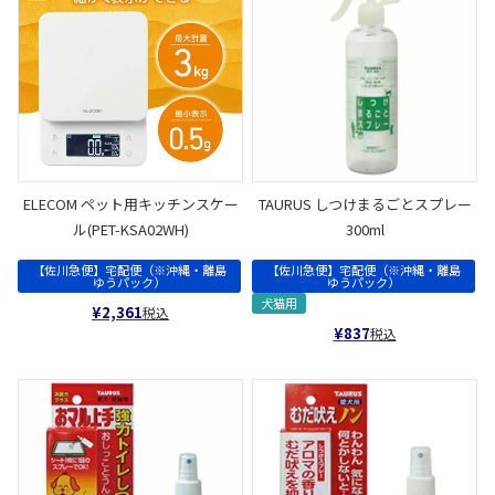
ELECOM ペット用キッチンスケー
TAURUS しつけまるごとスプレー
ル(PET-KSA02WH)
300ml
【佐川急便】宅配便（※沖縄・離島
【佐川急便】宅配便（※沖縄・離島
ゆうパック）
ゆうパック）
犬猫用
¥
2,361
税込
¥
837
税込