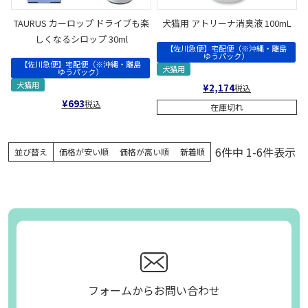
TAURUS カーロップ ドライブも楽
犬猫用 アトリーナ消臭液 100mL
しくなるシロップ 30ml
【佐川急便】宅配便（※沖縄・離島
ゆうパック）
【佐川急便】宅配便（※沖縄・離島
犬猫用
ゆうパック）
犬猫用
¥
2,174
税込
¥
693
税込
在庫切れ
6
件中
1
-
6
件表示
並び替え
価格が安い順
価格が高い順
新着順
フォームからお問い合わせ