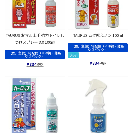
TAURUS おマル上手 強力トイレし
TAURUS ムダ吠えノン 100ml
つけスプレー 3.0 100ml
【佐川急便】宅配便（※沖縄・離島
ゆうパック）
【佐川急便】宅配便（※沖縄・離島
犬用
ゆうパック）
¥
834
税込
¥
834
税込