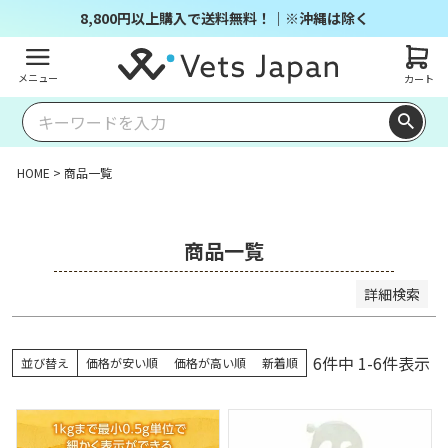
商品番号/JANコード
8,800円以上購入で送料無料！｜※沖縄は除く
メニュー
カート
並び順
キー
価格
価格
レビ
ワー
新着
登録
優先
が安
が高
ュー
ドヒ
順
順
度順
い順
い順
順
ット
HOME
商品一覧
順
検索
商品一覧
詳細検索
6
件中
1
-
6
件表示
並び替え
価格が安い順
価格が高い順
新着順