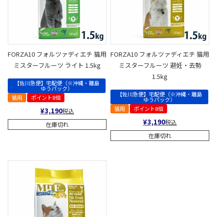
FORZA10 フォルツァディエチ 猫用
FORZA10 フォルツァディエチ 猫用
ミスターフルーツ ライト 1.5kg
ミスターフルーツ 避妊・去勢
1.5kg
【佐川急便】宅配便（※沖縄・離島
ゆうパック）
【佐川急便】宅配便（※沖縄・離島
猫用
ポイント8倍
ゆうパック）
猫用
ポイント8倍
¥
3,190
税込
¥
3,190
税込
在庫切れ
在庫切れ