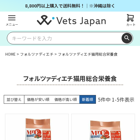
8,800円以上購入で送料無料！｜※沖縄は除く
メニュー
カート
HOME
フォルツァディエチ
フォルツァディエチ猫用総合栄養食
フォルツァディエチ猫用総合栄養食
5
件中
1
-
5
件表示
並び替え
価格が安い順
価格が高い順
新着順