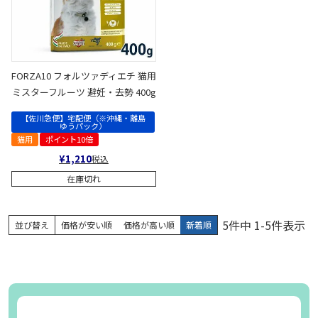
FORZA10 フォルツァディエチ 猫用
ミスターフルーツ 避妊・去勢 400g
【佐川急便】宅配便（※沖縄・離島
ゆうパック）
猫用
ポイント10倍
¥
1,210
税込
在庫切れ
5
件中
1
-
5
件表示
並び替え
価格が安い順
価格が高い順
新着順