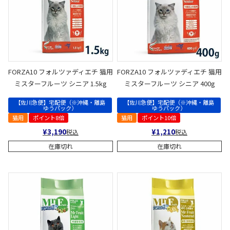
FORZA10 フォルツァディエチ 猫用
FORZA10 フォルツァディエチ 猫用
ミスターフルーツ シニア 1.5kg
ミスターフルーツ シニア 400g
【佐川急便】宅配便（※沖縄・離島
【佐川急便】宅配便（※沖縄・離島
ゆうパック）
ゆうパック）
猫用
ポイント8倍
猫用
ポイント10倍
¥
3,190
¥
1,210
税込
税込
在庫切れ
在庫切れ