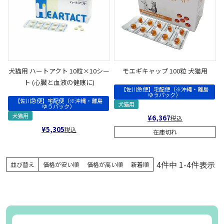
犬猫用 ハートアクト 10粒×10シー
モエギキャップ 100粒 犬猫用
ト (心臓と血液の健康に)
【佐川急便】宅配便（※沖縄・離島
ゆうパック）
【佐川急便】宅配便（※沖縄・離島
犬猫用
ゆうパック）
犬猫用
¥
6,367
税込
¥
5,305
税込
在庫切れ
4
件中
1
-
4
件表示
並び替え
価格が安い順
価格が高い順
新着順