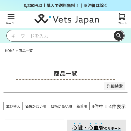
商品番号/JANコード
8,800円以上購入で送料無料！｜※沖縄は除く
メニュー
カート
並び順
キー
価格
価格
レビ
ワー
新着
登録
優先
が安
が高
ュー
ドヒ
順
順
度順
い順
い順
順
ット
HOME
商品一覧
順
検索
商品一覧
詳細検索
4
件中
1
-
4
件表示
並び替え
価格が安い順
価格が高い順
新着順