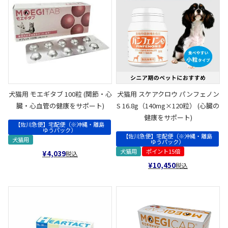
犬猫用 モエギタブ 100粒 (関節・心
犬猫用 スケアクロウ パンフェノン
臓・心血管の健康をサポート)
S 16.8g（140mg×120粒） (心臓の
健康をサポート)
【佐川急便】宅配便（※沖縄・離島
ゆうパック）
【佐川急便】宅配便（※沖縄・離島
犬猫用
ゆうパック）
犬猫用
ポイント15倍
¥
4,039
税込
¥
10,450
税込