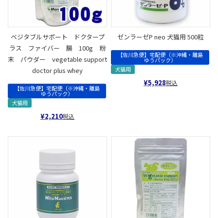
ベジタブルサポート ドクタープ
ゼンラーゼP neo 犬猫用 500粒
ラス ファイバー 腸 100g 粉
【佐川急便】宅配便（※沖縄・離島
末 パウダー vegetable support
ゆうパック）
犬猫用
doctor plus whey
¥
5,928
税込
【佐川急便】宅配便（※沖縄・離島
ゆうパック）
犬猫用
¥
2,210
税込