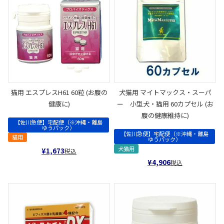
猫用 エスプレスH61 60粒 (お腹の
犬猫用 マイトマックス・スーパ
健康に)
ー 小型犬・猫用 60カプセル (お
腹の健康維持に)
【佐川急便】宅配便（※沖縄・離島
ゆうパック）
【佐川急便】宅配便（※沖縄・離島
猫用
ゆうパック）
犬猫用
¥
1,673
税込
¥
4,906
税込