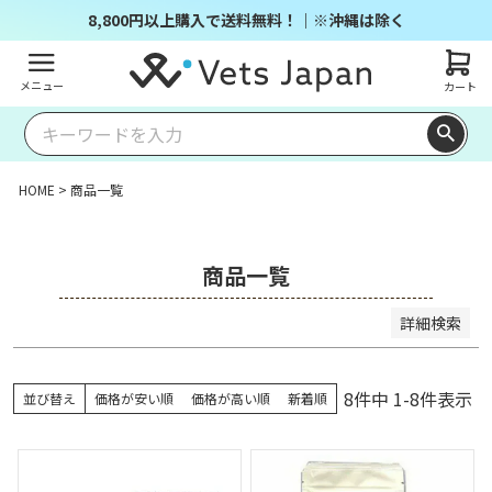
商品番号/JANコード
8,800円以上購入で送料無料！｜※沖縄は除く
メニュー
カート
並び順
キー
価格
価格
レビ
ワー
新着
登録
優先
が安
が高
ュー
ドヒ
順
順
度順
い順
い順
順
ット
HOME
商品一覧
順
検索
商品一覧
詳細検索
8
件中
1
-
8
件表示
並び替え
価格が安い順
価格が高い順
新着順