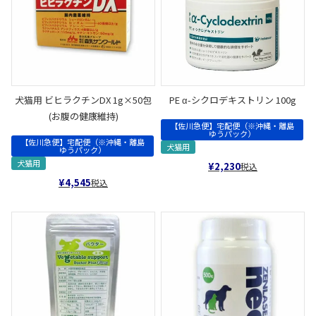
犬猫用 ビヒラクチンDX 1g×50包
PE α-シクロデキストリン 100g
(お腹の健康維持)
【佐川急便】宅配便（※沖縄・離島
ゆうパック）
【佐川急便】宅配便（※沖縄・離島
犬猫用
ゆうパック）
犬猫用
¥
2,230
税込
¥
4,545
税込