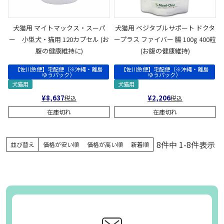
犬猫用 マイトマックス・スーパ
犬猫用 ベジタブルサポート ドクタ
ー 小型犬・猫用 120カプセル (お
ープラス ファイバー 腸 100g 400粒
腹の健康維持に)
(お腹の健康維持)
【佐川急便】宅配便（※沖縄・離島
【佐川急便】宅配便（※沖縄・離島
ゆうパック）
ゆうパック）
犬猫用
犬猫用
¥
8,637
¥
2,206
税込
税込
在庫切れ
在庫切れ
8
件中
1
-
8
件表示
並び替え
価格が安い順
価格が高い順
新着順