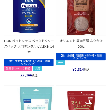
LION ペットキッス ベッツドクター
オリエント 鹿肉五膳 ふりかけ
スペック 犬用デンタルガムEX M 14
200g
本
【佐川急便】宅配便（※沖縄・離島
ゆうパック）
【佐川急便】宅配便（※沖縄・離島
犬用
ゆうパック）
歯磨きレベル：初級
犬用
¥
2,314
税込
¥
2,344
税込