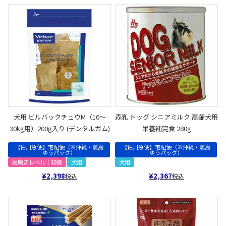
犬用 ビルバックチュウM（10～
森乳 ドッグ シニアミルク 高齢犬用
30kg用）200g入り (デンタルガム)
栄養補完食 280g
【佐川急便】宅配便（※沖縄・離島
【佐川急便】宅配便（※沖縄・離島
ゆうパック）
ゆうパック）
歯磨きレベル：初級
犬用
犬用
¥
2,398
¥
2,367
税込
税込