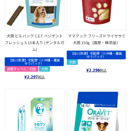
犬用 ビルバック C.E.T. ベジデント
ママクック フリーズドライササミ
フレッシュ S 15本入り (デンタルガ
犬用 150g（国産・無添加）
ム)
【佐川急便】宅配便（※沖縄・離島
ゆうパック）
【佐川急便】宅配便（※沖縄・離島
犬用
ゆうパック）
歯磨きレベル：初級
犬用
¥
2,296
税込
¥
2,297
税込