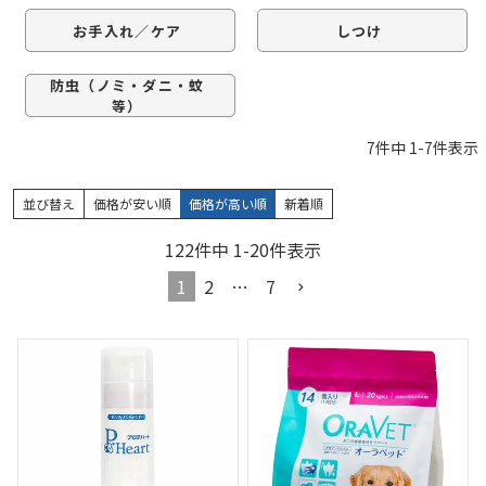
お手入れ／ケア
しつけ
防虫（ノミ・ダニ・蚊
等）
7
件中
1
-
7
件表示
並び替え
価格が安い順
価格が高い順
新着順
122
件中
1
-
20
件表示
1
2
…
7