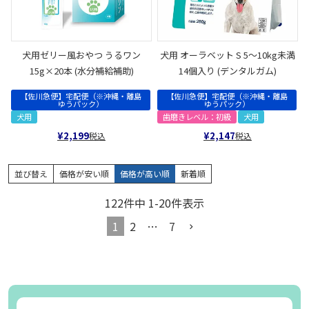
犬用ゼリー風おやつ うるワン
犬用 オーラベット S 5～10kg未満
15g×20本 (水分補給補助)
14個入り (デンタルガム)
【佐川急便】宅配便（※沖縄・離島
【佐川急便】宅配便（※沖縄・離島
ゆうパック）
ゆうパック）
犬用
歯磨きレベル：初級
犬用
¥
2,199
¥
2,147
税込
税込
並び替え
価格が安い順
価格が高い順
新着順
122
件中
1
-
20
件表示
1
2
…
7