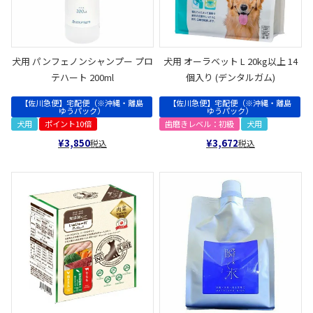
犬用 パンフェノンシャンプー プロ
犬用 オーラベット L 20kg以上 14
テハート 200ml
個入り (デンタルガム)
【佐川急便】宅配便（※沖縄・離島
【佐川急便】宅配便（※沖縄・離島
ゆうパック）
ゆうパック）
犬用
ポイント10倍
歯磨きレベル：初級
犬用
¥
3,850
¥
3,672
税込
税込