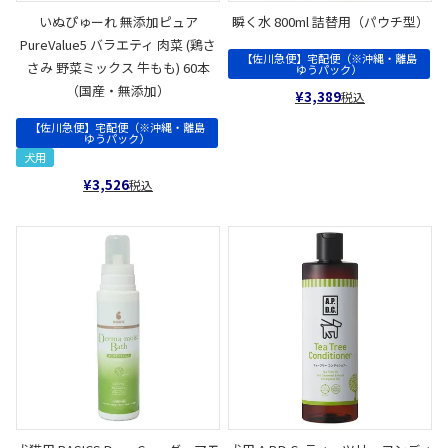
いぬぴゅーれ 無添加ピュア
瞬く水 800ml 詰替用（パウチ型）
PureValue5 バラエティ 肉菜 (鶏さ
【佐川急便】宅配便（※沖縄・離島
さみ 野菜ミックス 牛もも) 60本
ゆうパック）
（国産・無添加）
¥
3,389
税込
【佐川急便】宅配便（※沖縄・離島
ゆうパック）
犬用
¥
3,526
税込