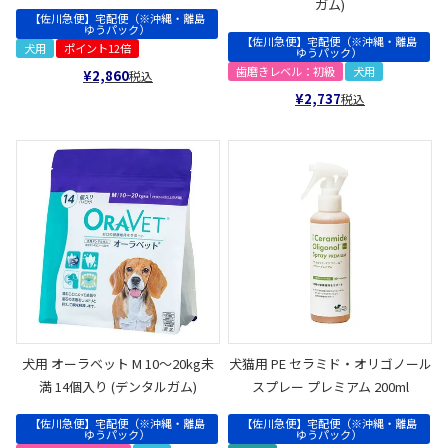
ガム)
【佐川急便】宅配便（※沖縄・離島
ゆうパック）
【佐川急便】宅配便（※沖縄・離島
犬用
ポイント12倍
ゆうパック）
歯磨きレベル：初級
犬用
¥
2,860
税込
¥
2,737
税込
犬用 オーラベット M 10～20kg未
犬猫用 PE セラミド・オリゴノール
満 14個入り (デンタルガム)
スプレー プレミアム 200ml
【佐川急便】宅配便（※沖縄・離島
【佐川急便】宅配便（※沖縄・離島
ゆうパック）
ゆうパック）