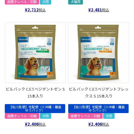
歯磨きレベル：初級
犬用
犬猫用
¥
2,712
¥
2,481
税込
税込
ビルバック C.E.T.ベジデントゼン S
ビルバック C.E.T.ベジデントフレッ
15本入り
クス S 15本入り
【佐川急便】宅配便（※沖縄・離島
【佐川急便】宅配便（※沖縄・離島
ゆうパック）
ゆうパック）
歯磨きレベル：初級
犬用
歯磨きレベル：初級
犬用
¥
2,406
¥
2,406
税込
税込