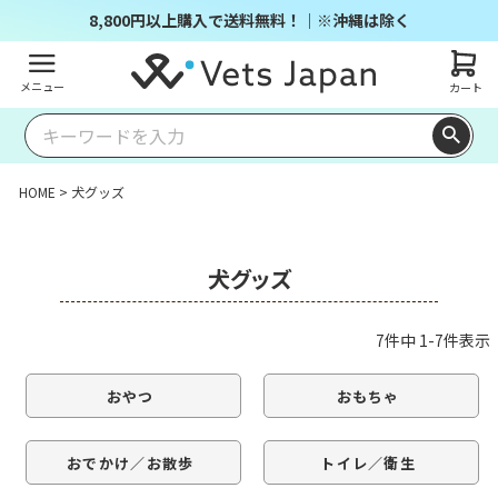
8,800円以上購入で送料無料！｜※沖縄は除く
メニュー
カート
HOME
犬グッズ
犬グッズ
7
件中
1
-
7
件表示
おやつ
おもちゃ
おでかけ／お散歩
トイレ／衛生