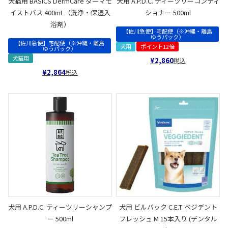
犬猫用 BASICS DermCare ダーマモ
犬用 A.P.D.C. ティーツリーコンディ
イストバス 400mL（洗浄・保湿入
ショナー 500ml
浴剤）
【佐川急便】宅配便（※沖縄・離島
ゆうパック）
【佐川急便】宅配便（※沖縄・離島
犬用
ポイント12倍
ゆうパック）
犬猫用
¥
2,860
税込
¥
2,864
税込
犬用 A.P.D.C. ティーツリーシャンプ
犬用 ビルバック C.E.T. ベジデント
ー 500ml
フレッシュ M 15本入り (デンタル