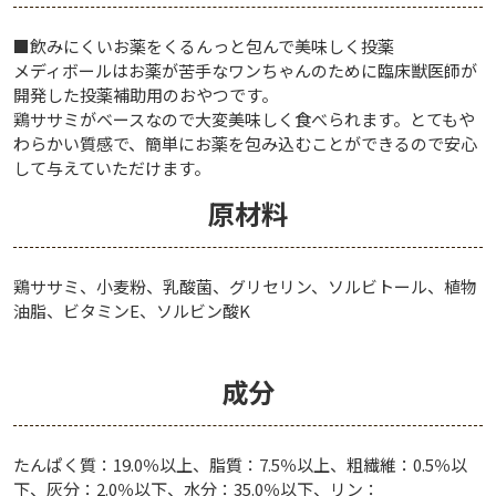
■飲みにくいお薬をくるんっと包んで美味しく投薬
メディボールはお薬が苦手なワンちゃんのために臨床獣医師が
開発した投薬補助用のおやつです。
鶏ササミがベースなので大変美味しく食べられます。とてもや
わらかい質感で、簡単にお薬を包み込むことができるので安心
して与えていただけます。
原材料
鶏ササミ、小麦粉、乳酸菌、グリセリン、ソルビトール、植物
油脂、ビタミンE、ソルビン酸K
成分
たんぱく質：19.0％以上、脂質：7.5％以上、粗繊維：0.5％以
下、灰分：2.0％以下、水分：35.0％以下、リン：