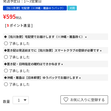
発送予定日：1～3営業日
【佐川急便】宅配便（※沖縄・離島ゆうパック）
犬用
¥
595
税込
[
5
ポイント進呈 ]
◆【佐川急便】宅配便でお届けします（※沖縄・離島除く）
(
了承しました
必
◆置き配は発送前までに【佐川急便】スマートクラブの登録が必要です
須
)
(
了承しました
必
◆置き配・日時指定の確約はできかねます
須
)
(
了承しました
必
◆沖縄・離島は【日本郵便】ゆうパックでお届けします
須
)
(
了承しました
必
須
)
お気に入りに登録する