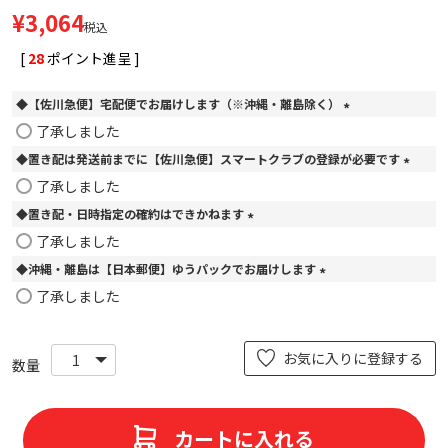
¥
3,064
税込
[
28
ポイント進呈 ]
◆【佐川急便】宅配便でお届けします（※沖縄・離島除く）
(
了承しました
必
◆置き配は発送前までに【佐川急便】スマートクラブの登録が必要です
須
)
(
了承しました
必
◆置き配・日時指定の確約はできかねます
須
)
(
了承しました
必
◆沖縄・離島は【日本郵便】ゆうパックでお届けします
須
)
(
了承しました
必
須
)
お気に入りに登録する
カートに入れる