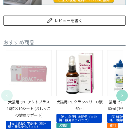
レビューを書く
おすすめ商品
犬猫用 ウロアクトプラス
犬猫用 PE クランベリーU液
猫用 ビルバ
10粒×10シート (おしっこ
60ml
60ml (下
の健康サポート)
【佐川急便】宅配便（※沖
【佐川急便】
縄・離島ゆうパック）
縄・離島ゆう
【佐川急便】宅配便（※沖
犬猫用
猫用
縄・離島ゆうパック）