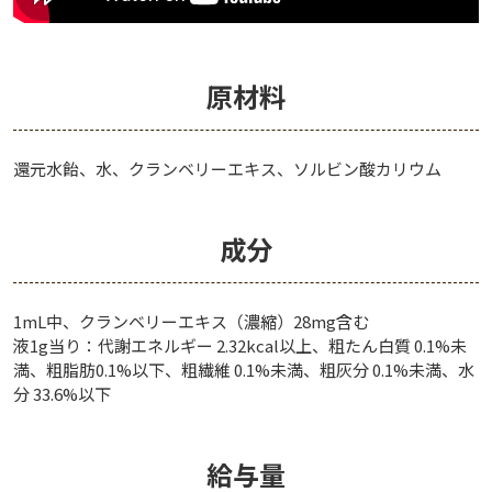
原材料
還元水飴、水、クランベリーエキス、ソルビン酸カリウム
成分
1mL中、クランベリーエキス（濃縮）28mg含む
液1g当り：代謝エネルギー 2.32kcal以上、粗たん白質 0.1%未
満、粗脂肪0.1%以下、粗繊維 0.1%未満、粗灰分 0.1%未満、水
分 33.6%以下
給与量