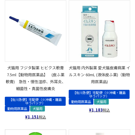
犬猫用 フジタ製薬 ヒビクス軟膏
犬猫用 内外製薬 愛犬猫皮膚病薬 イ
7.5ml【動物用医薬品】 (皮ふ薬
ルスキン 60mL (液体皮ふ薬)（動物
軟膏) 急性・慢性湿疹、外耳炎、
用医薬品)
細菌性・真菌性皮膚炎
【佐川急便】宅配便（※沖縄・離島
ゆうパック）
【佐川急便】宅配便（※沖縄・離島
動物用医薬品
犬猫用
ゆうパック）
動物用医薬品
犬猫用
¥
1,183
税込
¥
1,151
税込