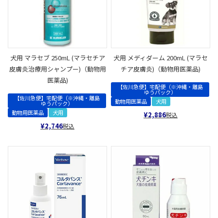
犬用 マラセブ 250mL (マラセチア
犬用 メディダーム 200mL (マラセ
皮膚炎治療用シャンプー)（動物用
チア皮膚炎)（動物用医薬品)
医薬品)
【佐川急便】宅配便（※沖縄・離島
ゆうパック）
【佐川急便】宅配便（※沖縄・離島
動物用医薬品
犬用
ゆうパック）
動物用医薬品
犬用
¥
2,886
税込
¥
2,746
税込