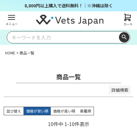
商品番号/JANコード
8,800円以上購入で送料無料！｜※沖縄は除く
メニュー
カート
並び順
キー
価格
価格
レビ
ワー
新着
登録
優先
が安
が高
ュー
ドヒ
順
順
度順
い順
い順
順
ット
HOME
商品一覧
順
検索
商品一覧
詳細検索
並び替え
価格が安い順
価格が高い順
新着順
10
件中
1
-
10
件表示