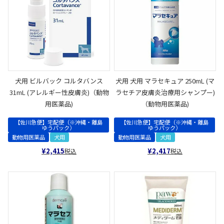
犬用 ビルバック コルタバンス
犬用 犬用 マラセキュア 250mL (マ
31mL (アレルギー性皮膚炎)（動物
ラセチア皮膚炎治療用シャンプー)
用医薬品)
（動物用医薬品)
【佐川急便】宅配便（※沖縄・離島
【佐川急便】宅配便（※沖縄・離島
ゆうパック）
ゆうパック）
動物用医薬品
犬用
動物用医薬品
犬用
¥
2,415
¥
2,417
税込
税込