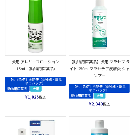
犬用 アレリーフローション
【動物用医薬品】犬用 マラセブ ラ
15mL（動物用医薬品)
イト 250ml マラセチア皮膚炎 シャ
ンプー
【佐川急便】宅配便（※沖縄・離島
ゆうパック）
【佐川急便】宅配便（※沖縄・離島
動物用医薬品
犬用
ゆうパック）
動物用医薬品
犬用
¥
1,825
税込
¥
2,340
税込