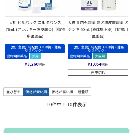
犬用 ビルバック コルタバンス
犬猫用 内外製薬 愛犬猫皮膚病薬 犬
76mL (アレルギー性皮膚炎)（動物
チンキ 60mL (液体皮ふ薬)（動物用
用医薬品)
医薬品)
【佐川急便】宅配便（※沖縄・離島
【佐川急便】宅配便（※沖縄・離島
ゆうパック）
ゆうパック）
動物用医薬品
犬用
動物用医薬品
犬猫用
¥
3,260
¥
1,054
税込
税込
在庫切れ
並び替え
価格が安い順
価格が高い順
新着順
10
件中
1
-
10
件表示