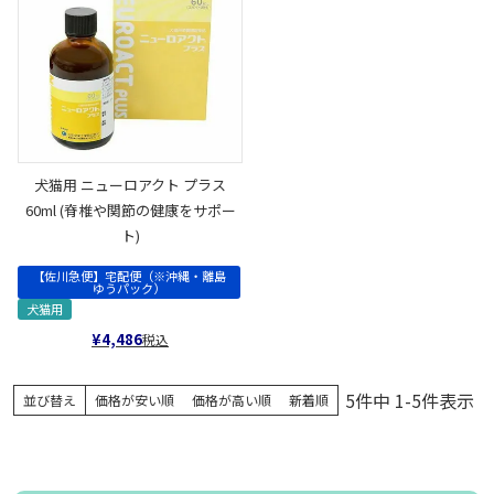
犬猫用 ニューロアクト プラス
60ml (脊椎や関節の健康をサポー
ト)
【佐川急便】宅配便（※沖縄・離島
ゆうパック）
犬猫用
¥
4,486
税込
5
件中
1
-
5
件表示
並び替え
価格が安い順
価格が高い順
新着順