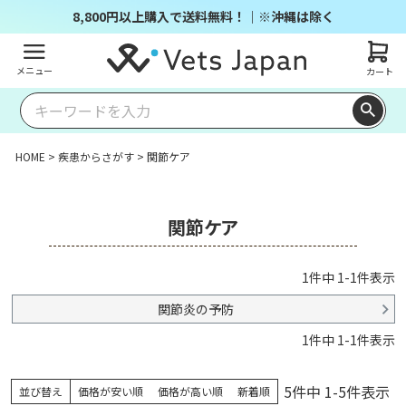
8,800円以上購入で送料無料！｜※沖縄は除く
メニュー
カート
HOME
疾患からさがす
関節ケア
関節ケア
1
件中
1
-
1
件表示
関節炎の予防
1
件中
1
-
1
件表示
5
件中
1
-
5
件表示
並び替え
価格が安い順
価格が高い順
新着順