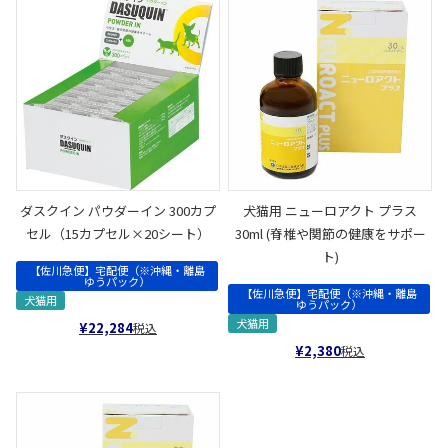
ダスクイン パウダーイン 300カプ
犬猫用 ニューロアクト プラス
セル（15カプセル×20シート）
30ml (脊椎や関節の健康をサポー
ト)
【佐川急便】宅配便（※沖縄・離島
ゆうパック）
【佐川急便】宅配便（※沖縄・離島
犬猫用
ゆうパック）
犬猫用
¥
22,284
税込
¥
2,380
税込