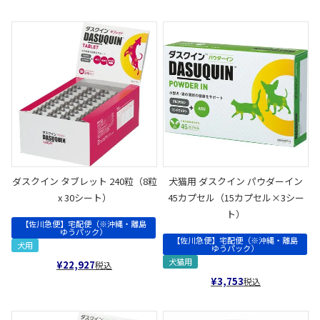
ダスクイン タブレット 240粒（8粒
犬猫用 ダスクイン パウダーイン
x 30シート）
45カプセル（15カプセル×3シー
ト）
【佐川急便】宅配便（※沖縄・離島
ゆうパック）
【佐川急便】宅配便（※沖縄・離島
犬用
ゆうパック）
犬猫用
¥
22,927
税込
¥
3,753
税込