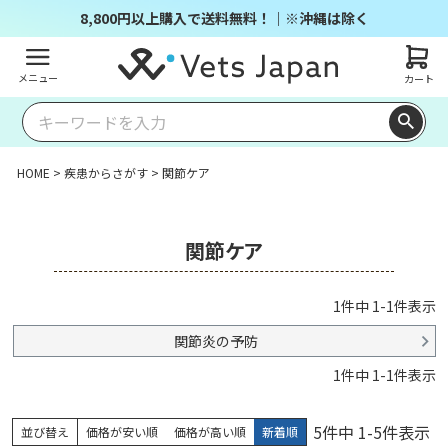
8,800円以上購入で送料無料！｜※沖縄は除く
メニュー
カート
HOME
疾患からさがす
関節ケア
関節ケア
1
件中
1
-
1
件表示
関節炎の予防
1
件中
1
-
1
件表示
5
件中
1
-
5
件表示
並び替え
価格が安い順
価格が高い順
新着順