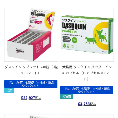
ダスクイン タブレット 240粒（8粒
犬猫用 ダスクイン パウダーイン
x 30シート）
45カプセル（15カプセル×3シー
ト）
【佐川急便】宅配便（※沖縄・離島
ゆうパック）
【佐川急便】宅配便（※沖縄・離島
犬用
ゆうパック）
犬猫用
¥
22,927
税込
¥
3,753
税込