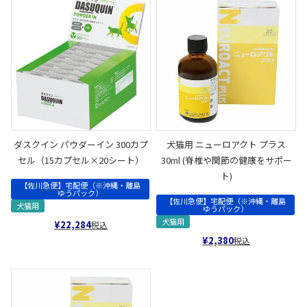
ダスクイン パウダーイン 300カプ
犬猫用 ニューロアクト プラス
セル（15カプセル×20シート）
30ml (脊椎や関節の健康をサポー
ト)
【佐川急便】宅配便（※沖縄・離島
ゆうパック）
【佐川急便】宅配便（※沖縄・離島
犬猫用
ゆうパック）
犬猫用
¥
22,284
税込
¥
2,380
税込