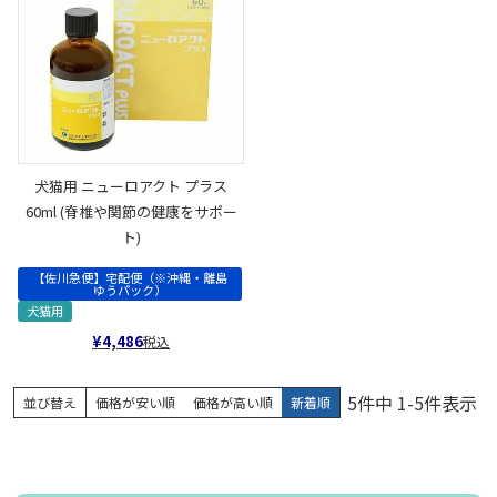
犬猫用 ニューロアクト プラス
60ml (脊椎や関節の健康をサポー
ト)
【佐川急便】宅配便（※沖縄・離島
ゆうパック）
犬猫用
¥
4,486
税込
5
件中
1
-
5
件表示
並び替え
価格が安い順
価格が高い順
新着順