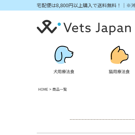
宅配便は8,800円以上購入で送料無料！｜※
キーワード
価格
犬用療法食
猫用療法食
HOME
商品一覧