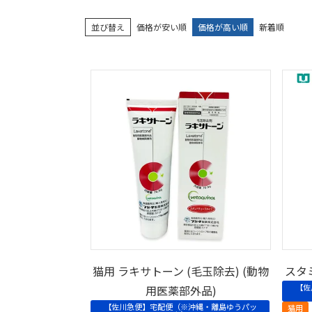
並び替え
価格が安い順
価格が高い順
新着順
猫用 ラキサトーン (毛玉除去) (動物
スタ
【佐
用医薬部外品)
【佐川急便】宅配便（※沖縄・離島ゆうパッ
猫用