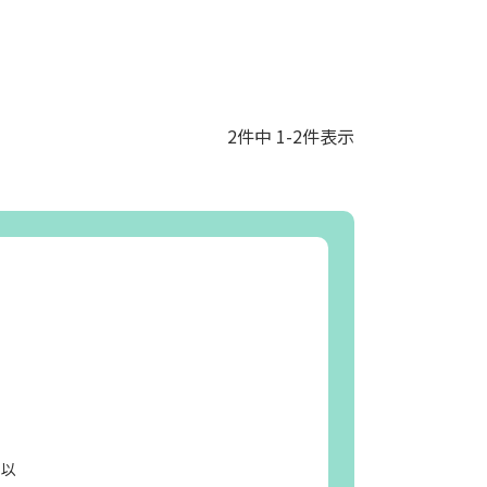
2
件中
1
-
2
件表示
日以