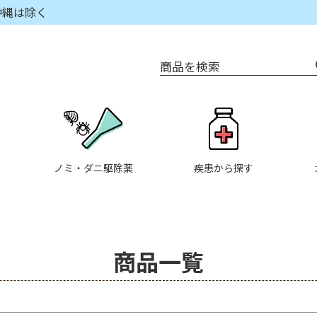
沖縄は除く
商品を検索
在庫なし商品
在庫
商品番号/JANコード
〜
ノミ・ダニ駆除薬
疾患から探す
並び順
新着
優先
商品一覧
検索