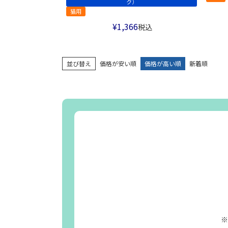
ク）
猫用
¥
1,366
税込
並び替え
価格が安い順
価格が高い順
新着順
※