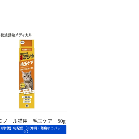
ミノール猫用 毛玉ケア 50g
川急便】宅配便（※沖縄・離島ゆうパッ
ク）