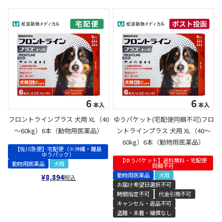
フロントラインプラス 犬用 XL（40
ゆうパケット(宅配便同梱不可)フロ
～60kg）6本（動物用医薬品）
ントラインプラス 犬用 XL（40～
60kg）6本（動物用医薬品）
【佐川急便】宅配便（※沖縄・離島
ゆうパック）
【ゆうパケット】送料無料・宅配便
動物用医薬品
犬用
同梱不可
動物用医薬品
犬用
¥
8,894
税込
お届け希望日選択不可
時間指定不可
代金引換不可
キャンセル・返品不可
盗難・未着・補償なし