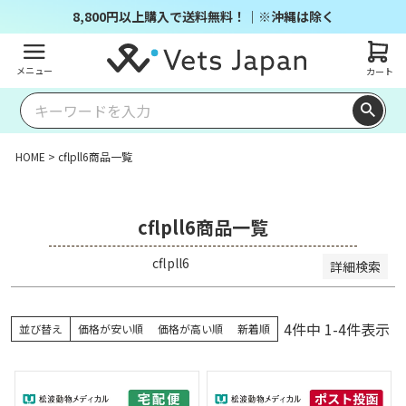
商品番号/JANコード
8,800円以上購入で送料無料！｜※沖縄は除く
メニュー
カート
並び順
キー
価格
価格
レビ
ワー
新着
登録
優先
が安
が高
ュー
ドヒ
順
順
度順
い順
い順
順
ット
HOME
cflpll6商品一覧
順
検索
cflpll6商品一覧
cflpll6
詳細検索
4
件中
1
-
4
件表示
並び替え
価格が安い順
価格が高い順
新着順