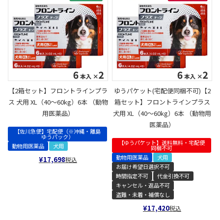
【2箱セット】フロントラインプラ
ゆうパケット(宅配便同梱不可)【2
ス 犬用 XL（40～60kg）6本 （動物
箱セット】フロントラインプラス
用医薬品）
犬用 XL（40～60kg）6本 （動物用
医薬品）
【佐川急便】宅配便（※沖縄・離島
ゆうパック）
【ゆうパケット】送料無料・宅配便
動物用医薬品
犬用
同梱不可
動物用医薬品
犬用
¥
17,698
税込
お届け希望日選択不可
時間指定不可
代金引換不可
キャンセル・返品不可
盗難・未着・補償なし
¥
17,420
税込