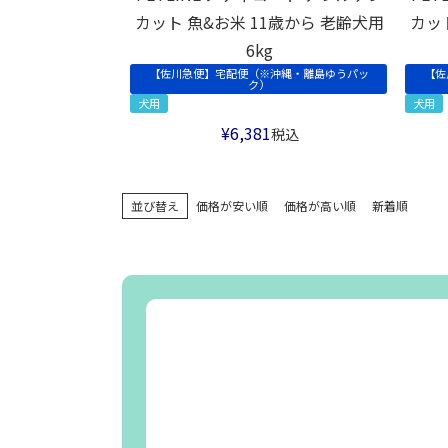
カット 魚&お米 11歳から 老齢犬用
カッ
6kg
【佐川急便】宅配便（※沖縄・離島ゆうパッ
【佐
ク）
犬用
犬用
¥
6,381
税込
並び替え
価格が安い順
価格が高い順
新着順