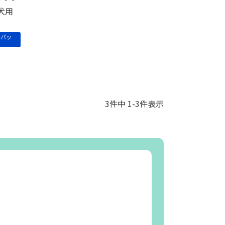
犬用
うパッ
3
件中
1
-
3
件表示