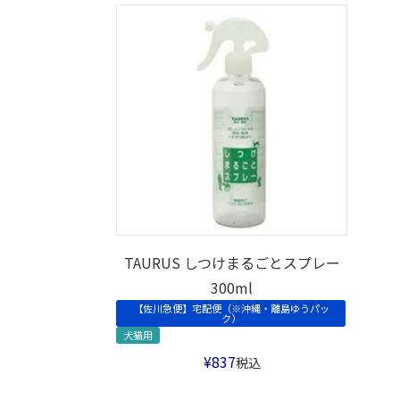
TAURUS しつけまるごとスプレー
300ml
【佐川急便】宅配便（※沖縄・離島ゆうパッ
ク）
犬猫用
¥
837
税込