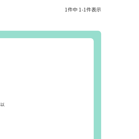
1
件中
1
-
1
件表示
日以