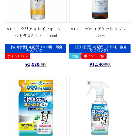
A.P.D.C. クリア キレイウォーター
A.P.D.C. デオ エチケット スプレー
シトラスミント 300ml
125ml
【佐川急便】宅配便（※沖縄・離島
【佐川急便】宅配便（※沖縄・離島
ゆうパック）
ゆうパック）
ポイント12倍
犬用
ポイント12倍
¥
1,980
¥
1,540
税込
税込