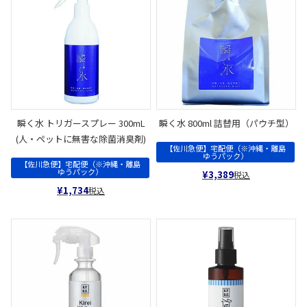
瞬く水 トリガースプレー 300mL
瞬く水 800ml 詰替用（パウチ型）
(人・ペットに無害な除菌消臭剤)
【佐川急便】宅配便（※沖縄・離島
ゆうパック）
【佐川急便】宅配便（※沖縄・離島
ゆうパック）
¥
3,389
税込
¥
1,734
税込