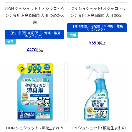
LION シュシュット！オシッコ・ウ
LION シュシュット! オシッコ・ウ
ンチ専用消臭＆除菌 犬用 つめかえ
ンチ専用 消臭&除菌 犬用 300ml
用
【佐川急便】宅配便（※沖縄・離島
ゆうパック）
【佐川急便】宅配便（※沖縄・離島
犬用
ゆうパック）
犬用
¥
550
税込
¥
470
税込
LION シュシュット! 植物生まれの
LION シュシュット! 植物生まれの