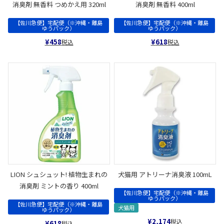
消臭剤 無香料 つめかえ用 320ml
消臭剤 無香料 400ml
【佐川急便】宅配便（※沖縄・離島
【佐川急便】宅配便（※沖縄・離島
ゆうパック）
ゆうパック）
¥
458
¥
618
税込
税込
LION シュシュット! 植物生まれの
犬猫用 アトリーナ消臭液 100mL
消臭剤 ミントの香り 400ml
【佐川急便】宅配便（※沖縄・離島
ゆうパック）
【佐川急便】宅配便（※沖縄・離島
犬猫用
ゆうパック）
¥
2,174
税込
¥
618
税込