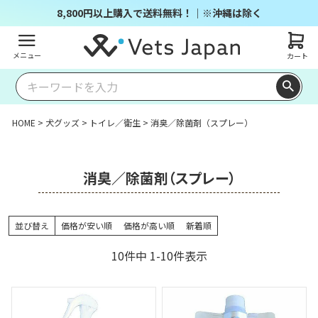
8,800円以上購入で送料無料！｜※沖縄は除く
メニュー
カート
HOME
犬グッズ
トイレ／衛生
消臭／除菌剤（スプレー）
消臭／除菌剤（スプレー）
並び替え
価格が安い順
価格が高い順
新着順
10
件中
1
-
10
件表示