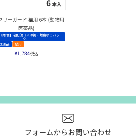
フリーガード 猫用 6本 (動物用
医薬品)
川急便】宅配便（※沖縄・離島ゆうパッ
ク）
医薬品
猫用
¥
1,784
税込
フォームからお問い合わせ