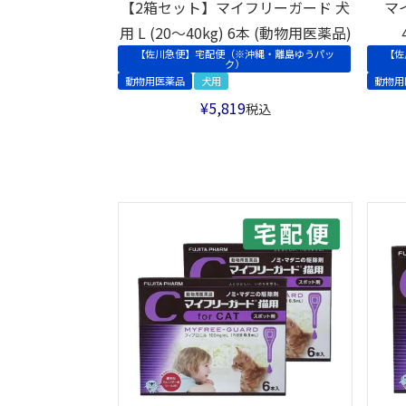
【2箱セット】マイフリーガード 犬
マ
用 L (20～40kg) 6本 (動物用医薬品)
【佐川急便】宅配便（※沖縄・離島ゆうパッ
【佐
ク）
動物用医薬品
犬用
動物用
¥
5,819
税込