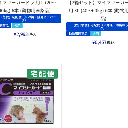
イフリーガード 犬用 L (20～
【2箱セット】マイフリーガー
40kg) 6本 (動物用医薬品)
用 XL (40～60kg) 6本 (動
川急便】宅配便（※沖縄・離島ゆうパッ
品)
ク）
【佐川急便】宅配便（※沖縄・離島ゆ
医薬品
犬用
ク）
¥
2,993
動物用医薬品
犬用
税込
¥
6,457
税込