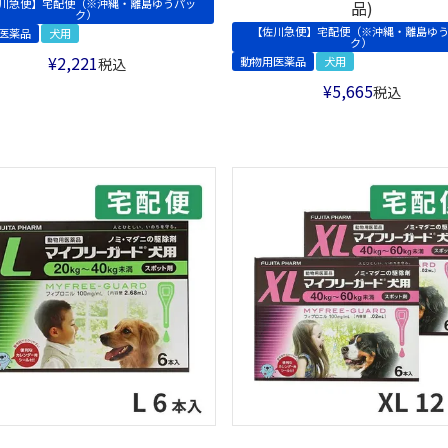
川急便】宅配便（※沖縄・離島ゆうパッ
品)
ク）
【佐川急便】宅配便（※沖縄・離島ゆ
医薬品
犬用
ク）
¥
2,221
動物用医薬品
犬用
税込
¥
5,665
税込