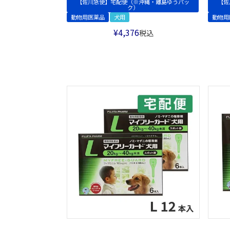
【佐川急便】宅配便（※沖縄・離島ゆうパッ
【佐
ク）
動物用医薬品
犬用
動物用
¥
4,376
税込