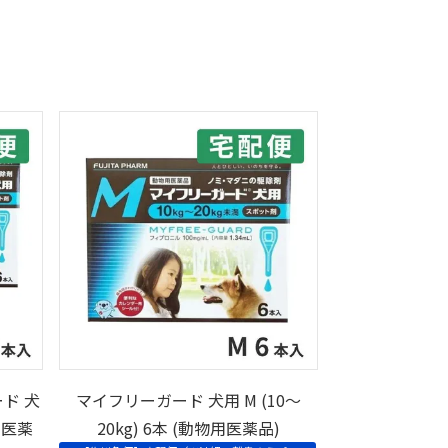
ド 犬
マイフリーガード 犬用 M (10～
物用医薬
20kg) 6本 (動物用医薬品)