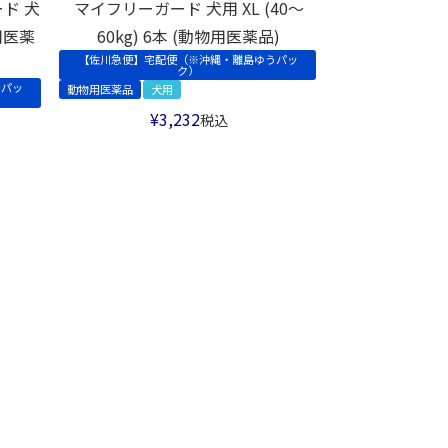
ド 犬
マイフリーガード 犬用 XL (40～
物用医薬
60kg) 6本 (動物用医薬品)
【佐川急便】宅配便（※沖縄・離島ゆうパッ
ク）
うパッ
動物用医薬品
犬用
¥
3,232
税込