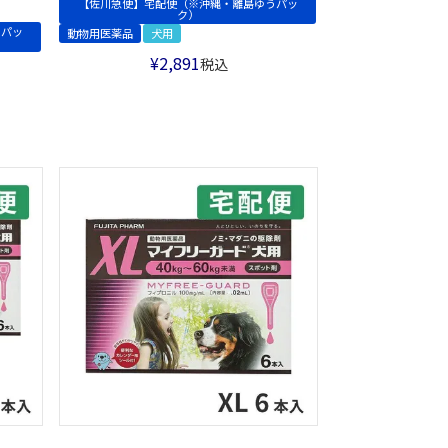
【佐川急便】宅配便（※沖縄・離島ゆうパッ
ク）
うパッ
動物用医薬品
犬用
¥
2,891
税込