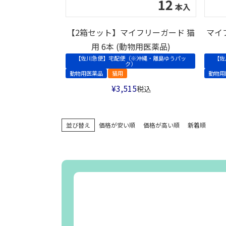
【2箱セット】マイフリーガード 猫
マイ
用 6本 (動物用医薬品)
【佐川急便】宅配便（※沖縄・離島ゆうパッ
【佐
ク）
動物用医薬品
猫用
動物用
¥
3,515
税込
並び替え
価格が安い順
価格が高い順
新着順