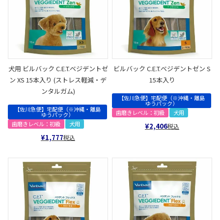
犬用 ビルバック C.E.T.ベジデントゼ
ビルバック C.E.T.ベジデントゼン S
ン XS 15本入り (ストレス軽減・デ
15本入り
ンタルガム)
【佐川急便】宅配便（※沖縄・離島
ゆうパック）
【佐川急便】宅配便（※沖縄・離島
歯磨きレベル：初級
犬用
ゆうパック）
歯磨きレベル：初級
犬用
¥
2,406
税込
¥
1,777
税込