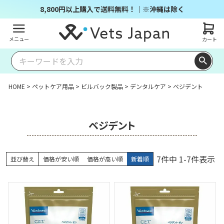
8,800円以上購入で送料無料！｜※沖縄は除く
メニュー
カート
HOME
ペットケア用品
ビルバック製品
デンタルケア
ベジデント
ベジデント
7
件中
1
-
7
件表示
並び替え
価格が安い順
価格が高い順
新着順