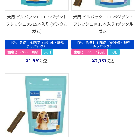
犬用 ビルバック C.E.T. ベジデント
犬用 ビルバック C.E.T. ベジデント
フレッシュ XS 15本入り (デンタル
フレッシュ M 15本入り (デンタル
ガム)
ガム)
【佐川急便】宅配便（※沖縄・離島
【佐川急便】宅配便（※沖縄・離島
ゆうパック）
ゆうパック）
歯磨きレベル：初級
犬用
歯磨きレベル：初級
犬用
¥
1,591
¥
2,737
税込
税込