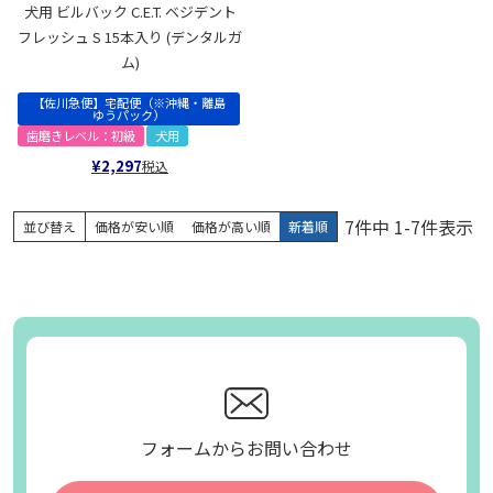
犬用 ビルバック C.E.T. ベジデント
フレッシュ S 15本入り (デンタルガ
ム)
【佐川急便】宅配便（※沖縄・離島
ゆうパック）
歯磨きレベル：初級
犬用
¥
2,297
税込
7
件中
1
-
7
件表示
並び替え
価格が安い順
価格が高い順
新着順
フォームからお問い合わせ