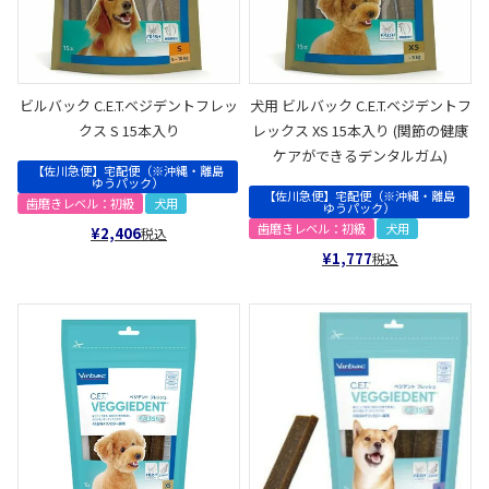
ビルバック C.E.T.ベジデントフレッ
犬用 ビルバック C.E.T.ベジデントフ
クス S 15本入り
レックス XS 15本入り (関節の健康
ケアができるデンタルガム)
【佐川急便】宅配便（※沖縄・離島
ゆうパック）
【佐川急便】宅配便（※沖縄・離島
歯磨きレベル：初級
犬用
ゆうパック）
歯磨きレベル：初級
犬用
¥
2,406
税込
¥
1,777
税込