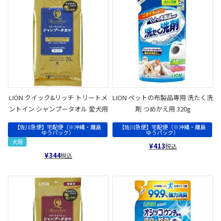
LION クイック&リッチ トリートメ
LION ペットの布製品専用 洗たく洗
ントイン シャンプータオル 愛犬用
剤 つめかえ用 320g
【佐川急便】宅配便（※沖縄・離島
【佐川急便】宅配便（※沖縄・離島
ゆうパック）
ゆうパック）
犬用
¥
413
税込
¥
344
税込