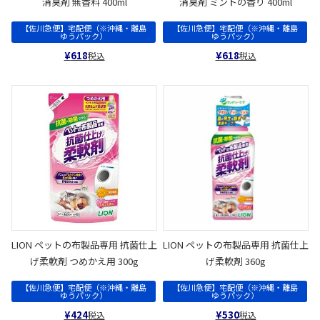
消臭剤 無香料 400ml
消臭剤 ミントの香り 400ml
【佐川急便】宅配便（※沖縄・離島
【佐川急便】宅配便（※沖縄・離島
ゆうパック）
ゆうパック）
¥
618
¥
618
税込
税込
LION ペットの布製品専用 抗菌仕上
LION ペットの布製品専用 抗菌仕上
げ柔軟剤 つめかえ用 300g
げ柔軟剤 360g
【佐川急便】宅配便（※沖縄・離島
【佐川急便】宅配便（※沖縄・離島
ゆうパック）
ゆうパック）
¥
424
¥
530
税込
税込