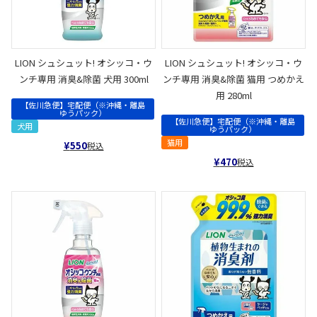
LION シュシュット! オシッコ・ウ
LION シュシュット! オシッコ・ウ
ンチ専用 消臭&除菌 犬用 300ml
ンチ専用 消臭&除菌 猫用 つめかえ
用 280ml
【佐川急便】宅配便（※沖縄・離島
ゆうパック）
【佐川急便】宅配便（※沖縄・離島
犬用
ゆうパック）
猫用
¥
550
税込
¥
470
税込