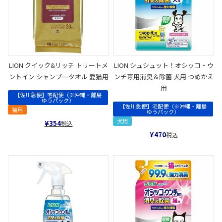
LION クイック&リッチ トリートメ
LION シュシュット！オシッコ・ウ
ントイン シャンプータオル 愛猫用
ンチ専用消臭＆除菌 犬用 つめかえ
用
【佐川急便】宅配便（※沖縄・離島
ゆうパック）
【佐川急便】宅配便（※沖縄・離島
猫用
ゆうパック）
犬用
¥
354
税込
¥
470
税込