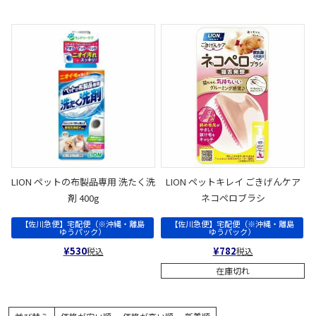
LION ペットの布製品専用 洗たく洗
LION ペットキレイ ごきげんケア
剤 400g
ネコペロブラシ
【佐川急便】宅配便（※沖縄・離島
【佐川急便】宅配便（※沖縄・離島
ゆうパック）
ゆうパック）
¥
530
¥
782
税込
税込
在庫切れ