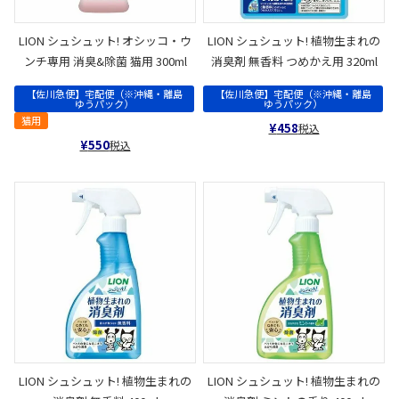
LION シュシュット! オシッコ・ウ
LION シュシュット! 植物生まれの
ンチ専用 消臭&除菌 猫用 300ml
消臭剤 無香料 つめかえ用 320ml
【佐川急便】宅配便（※沖縄・離島
【佐川急便】宅配便（※沖縄・離島
ゆうパック）
ゆうパック）
猫用
¥
458
税込
¥
550
税込
LION シュシュット! 植物生まれの
LION シュシュット! 植物生まれの