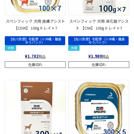
スペシフィック 犬用 皮膚アシスト
スペシフィック 犬用 消化器アシス
【CDW】 100gトレイ×7
ト 【CIW】 100gトレイ×7
【佐川急便】宅配便（※沖縄・離島
【佐川急便】宅配便（※沖縄・離島
ゆうパック）
ゆうパック）
犬用
犬用
¥
1,782
¥
1,980
税込
税込
在庫切れ
在庫切れ