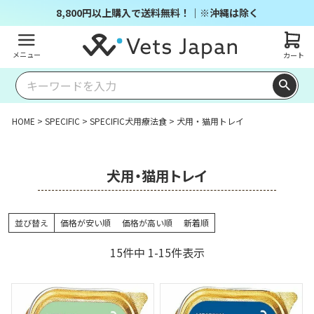
8,800円以上購入で送料無料！｜※沖縄は除く
メニュー
カート
HOME
SPECIFIC
SPECIFIC犬用療法食
犬用・猫用トレイ
犬用・猫用トレイ
並び替え
価格が安い順
価格が高い順
新着順
15
件中
1
-
15
件表示