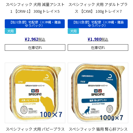
スペシフィック 犬用 減量アシスト
スペシフィック 犬用 アダルトプラ
1 【CRW-1】 300gトレイ×5
ス 【CXW】 100gトレイ×7
【佐川急便】宅配便（※沖縄・離島
【佐川急便】宅配便（※沖縄・離島
ゆうパック）
ゆうパック）
犬用
犬用
¥
2,962
¥
1,980
税込
税込
在庫切れ
在庫切れ
スペシフィック 犬用 パピープラス
スペシフィック 猫用 腎心肝アシス