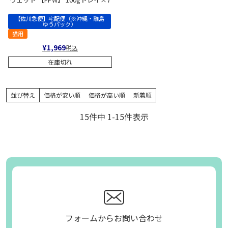
【佐川急便】宅配便（※沖縄・離島
ゆうパック）
猫用
¥
1,969
税込
在庫切れ
並び替え
価格が安い順
価格が高い順
新着順
15
件中
1
-
15
件表示
フォームからお問い合わせ