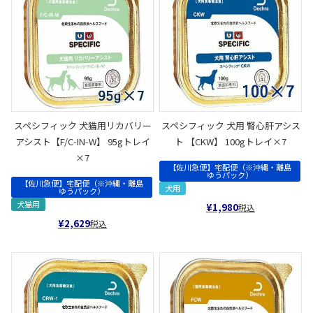
スペシフィック 犬猫用リカバリー
スペシフィック 犬用 腎心肝アシス
アシスト【F/C-IN-W】 95gトレイ
ト 【CKW】 100gトレイ×7
×7
【佐川急便】宅配便（※沖縄・離島
ゆうパック）
【佐川急便】宅配便（※沖縄・離島
犬用
ゆうパック）
犬猫用
¥
1,980
税込
¥
2,629
税込