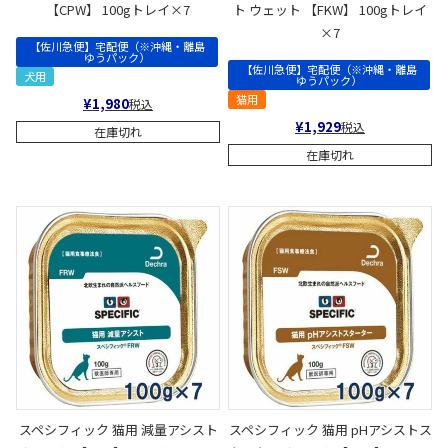
【CPW】 100gトレイ×7
ト ウェット 【FKW】 100gトレイ
×7
【佐川急便】宅配便（※沖縄・離島
ゆうパック）
【佐川急便】宅配便（※沖縄・離島
犬用
ゆうパック）
猫用
¥
1,980
税込
¥
1,929
税込
在庫切れ
在庫切れ
スペシフィック 猫用 減量アシスト
スペシフィック 猫用 pHアシストス