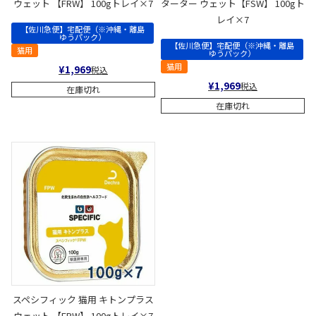
ウェット 【FRW】 100gトレイ×7
ターター ウェット【FSW】 100gト
レイ×7
【佐川急便】宅配便（※沖縄・離島
ゆうパック）
【佐川急便】宅配便（※沖縄・離島
猫用
ゆうパック）
猫用
¥
1,969
税込
¥
1,969
税込
在庫切れ
在庫切れ
スペシフィック 猫用 キトンプラス
ウェット 【FPW】 100gトレイ×7