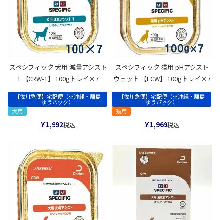
スペシフィック 犬用 減量アシスト
スペシフィック 猫用 pHアシスト
1 【CRW-1】 100gトレイ×7
ウェット 【FCW】 100gトレイ×7
【佐川急便】宅配便（※沖縄・離島
【佐川急便】宅配便（※沖縄・離島
ゆうパック）
ゆうパック）
犬用
猫用
¥
1,992
¥
1,969
税込
税込