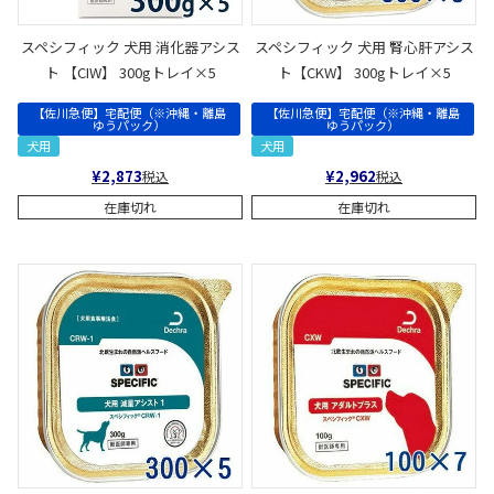
スペシフィック 犬用 消化器アシス
スペシフィック 犬用 腎心肝アシス
ト 【CIW】 300gトレイ×5
ト【CKW】 300gトレイ×5
【佐川急便】宅配便（※沖縄・離島
【佐川急便】宅配便（※沖縄・離島
ゆうパック）
ゆうパック）
犬用
犬用
¥
2,873
¥
2,962
税込
税込
在庫切れ
在庫切れ