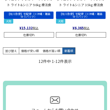
ト ライト&シニア 9.6kg 療法食
ト ライト&シニア 3.5kg 療法食
【佐川急便】宅配便（※沖縄・離島
【佐川急便】宅配便（※沖縄・離島
ゆうパック）
ゆうパック）
犬用
犬用
¥
15,132
¥
6,365
税込
税込
在庫切れ
在庫切れ
並び替え
価格が安い順
価格が高い順
新着順
12
件中
1
-
12
件表示