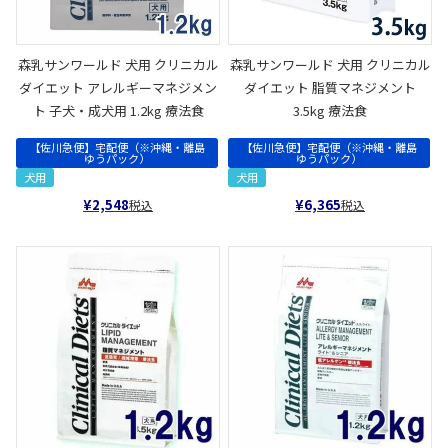
森乳サンワールド 犬用 クリニカル
森乳サンワールド 犬用 クリニカル
ダイエット アレルギーマネジメン
ダイエット 脂質マネジメント
ト 子犬・成犬用 1.2kg 療法食
3.5kg 療法食
【佐川急便】宅配便（※沖縄・離島
【佐川急便】宅配便（※沖縄・離島
ゆうパック）
ゆうパック）
犬用
犬用
¥
2,548
¥
6,365
税込
税込