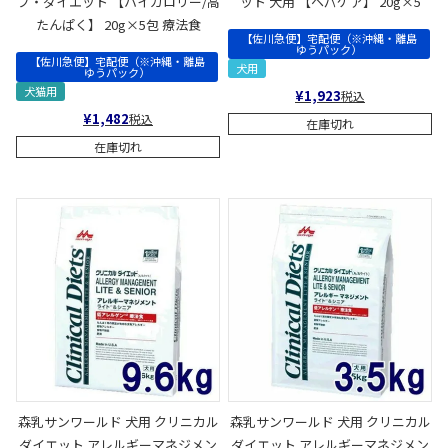
ブ・ダイエット 【ハイカロリー/高
ット 犬用 【ヘパケア】 20g×5
たんぱく】 20g×5包 療法食
【佐川急便】宅配便（※沖縄・離島
ゆうパック）
【佐川急便】宅配便（※沖縄・離島
犬用
ゆうパック）
犬猫用
¥
1,923
税込
¥
1,482
税込
在庫切れ
在庫切れ
森乳サンワールド 犬用 クリニカル
森乳サンワールド 犬用 クリニカル
ダイエット アレルギーマネジメン
ダイエット アレルギーマネジメン