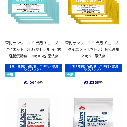
森乳サンワールド 犬用 チューブ・
森乳サンワールド 犬用 チューブ・
ダイエット 【低脂肪】犬用消化態
ダイエット【キドナ】腎疾患用
経腸流動食 20g×5包 療法食
20g×5 療法食
【佐川急便】宅配便（※沖縄・離島
【佐川急便】宅配便（※沖縄・離島
ゆうパック）
ゆうパック）
犬用
犬用
¥
1,564
¥
2,016
税込
税込