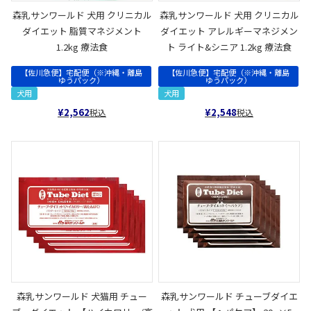
森乳サンワールド 犬用 クリニカル
森乳サンワールド 犬用 クリニカル
ダイエット 脂質マネジメント
ダイエット アレルギーマネジメン
1.2kg 療法食
ト ライト&シニア 1.2kg 療法食
【佐川急便】宅配便（※沖縄・離島
【佐川急便】宅配便（※沖縄・離島
ゆうパック）
ゆうパック）
犬用
犬用
¥
2,562
¥
2,548
税込
税込
森乳サンワールド 犬猫用 チュー
森乳サンワールド チューブダイエ