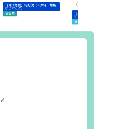
(お腹と皮膚の健康維持)
【佐川急便】宅配便（※沖縄・離島
ゆうパック）
【佐川急便】宅配便（※沖縄・離島
犬猫用
ゆうパック）
犬用
日以