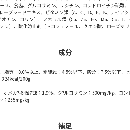
ース、食塩、グルコサミン、レシチン、コンドロイチン硫酸、
グレープシードエキス、ビタミン類（A、C、D、E、K、ナイアシ
ビオチン、コリン）、ミネラル類（Ca、Zn、Fe、Mn、Cu、I、
ァン）、酸化防止剤（トコフェノール、クエン酸、ローズマリ
成分
、脂質：8.0％以上、粗繊維：4.5％以下、灰分：7.5％以下、水
kcal/100g
%、オメカ?-6脂肪酸：1.9%、ク?ルコサミン：500mg/kg、コ
ン：255mg/kg
補足