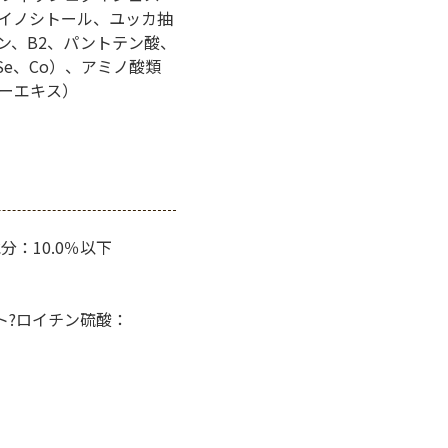
イノシトール、ユッカ抽
ン、B2、パントテン酸、
Se、Co）、アミノ酸類
ーエキス）
分：10.0％以下
ント?ロイチン硫酸：