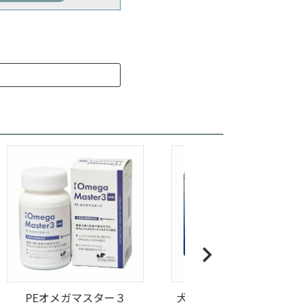
PEオメガマスター３
犬用 エスプレスH61 60粒