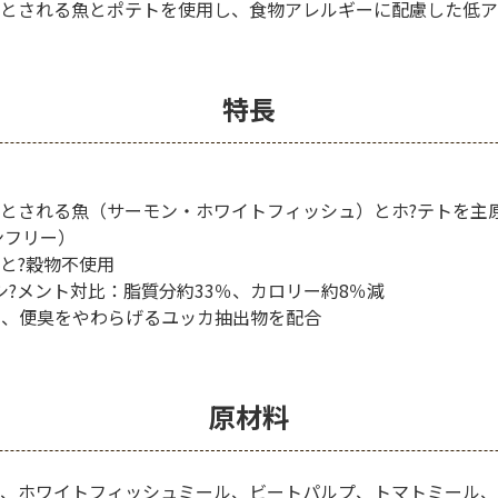
とされる魚とポテトを使用し、食物アレルギーに配慮した低ア
特長
とされる魚（サーモン・ホワイトフィッシュ）とホ?テトを主
ンフリー）
と?穀物不使用
ネシ?メント対比：脂質分約33％、カロリー約8％減
収し、便臭をやわらげるユッカ抽出物を配合
原材料
、ホワイトフィッシュミール、ビートパルプ、トマトミール、