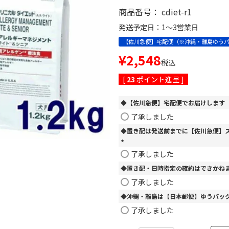
商品番号
cdiet-r1
発送予定日：1～3営業日
【佐川急便】宅配便（※沖縄・離島ゆう
¥
2,548
税込
[
23
ポイント進呈 ]
◆【佐川急便】宅配便でお届けします
了承しました
◆置き配は発送前までに【佐川急便】
(
了承しました
必
◆置き配・日時指定の確約はできかね
須
)
了承しました
◆沖縄・離島は【日本郵便】ゆうパッ
了承しました