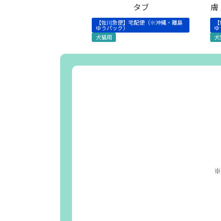
タブ
膚
【佐川急便】宅配便（※沖縄・離島
【
ゆうパック）
ゆ
犬猫用
犬
※