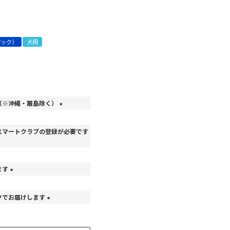
パック）
犬用
（※沖縄・離島除く）
(
必
スマートクラブの登録が必要です
須
)
ます
(
必
クでお届けします
須
)
(
必
須