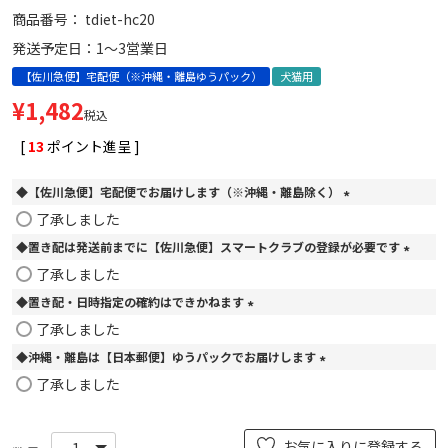
商品番号
tdiet-hc20
発送予定日：1～3営業日
【佐川急便】宅配便（※沖縄・離島ゆうパック）
犬猫用
¥
1,482
税込
[
13
ポイント進呈 ]
◆【佐川急便】宅配便でお届けします（※沖縄・離島除く）
(
了承しました
必
◆置き配は発送前までに【佐川急便】スマートクラブの登録が必要です
須
)
(
了承しました
必
◆置き配・日時指定の確約はできかねます
須
)
(
了承しました
必
◆沖縄・離島は【日本郵便】ゆうパックでお届けします
須
)
(
了承しました
必
須
)
お気に入りに登録する