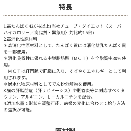
特長
1.高たんぱく43.0％以上(当社チューブ・ダイエット〈スーパー
ハイカロリー／高脂質・緊急用〉対比約1.5倍)
2.高消化性原材料
＊高消化性原材料として、たんぱく質には消化態乳たんぱく質
を一部使用。
＊消化吸収性に優れる中鎖脂肪酸（МＣＴ）を全脂質中30％使
用。
ＭＣＴは経門脈で肝臓に入り、すばやくエネルギーとして利
用されます。
＊炭水化物原材料としてでん粉分解物を使用。
3.猫の肝脂肪症（肝リピドーシス）や胆管炎等に対応すべくタ
ウリン、アルギニン、Ｌ－カルニチンを配合。
4.添加水量で形状を調整可能、病態の変化に合わせて給与方法
の選択が可能。
原材料