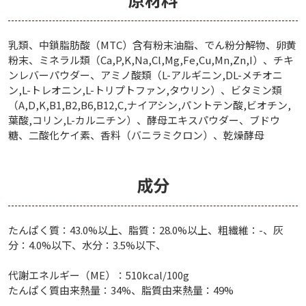
乳類、中鎖脂肪酸（MTC）含有粉末油脂、でん粉分解物、卵黄
粉末、ミネラル類（Ca,P,K,Na,Cl,Mg,Fe,Cu,Mn,Zn,I）、チキ
ンレバーパウダー、アミノ酸類（L-アルギニン,DL-メチオニ
ン,L-トレオニン,L-トリプトファン,タウリン）、ビタミン類
（A,D,K,B1,B2,B6,B12,C,ナイアシン,パントテン酸,ビオチン,
葉酸,コリン,L-カルニチン）、酵母エキスパウダー、ブドウ
糖、二酸化ケイ素、香料（バニラミクロン）、乾燥酵母
成分
たんぱく質：43.0%以上、脂質：28.0%以上、粗繊維：-、灰
分：4.0%以下、水分：3.5%以下、
代謝エネルギー（ME）：510kcal/100g
たんぱく質由来熱量：34%、脂質由来熱量：49%