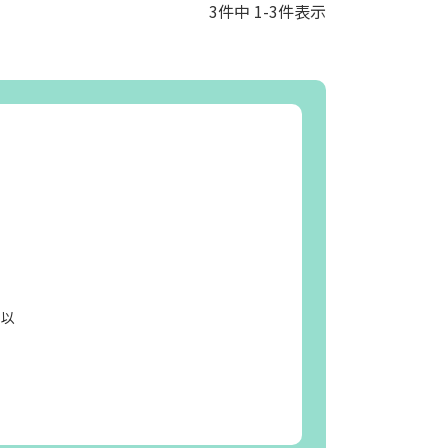
3
件中
1
-
3
件表示
日以