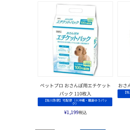
ペットプロ おさんぽ用エチケット
おさ
【佐
パック 110枚入
【佐川急便】宅配便（※沖縄・離島ゆうパッ
ク）
¥
1,199
税込