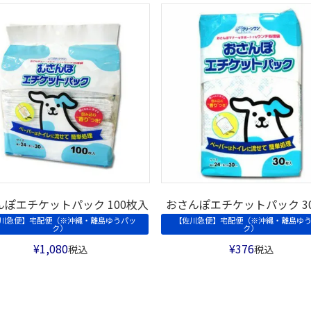
んぽエチケットパック 100枚入
おさんぽエチケットパック 3
川急便】宅配便（※沖縄・離島ゆうパッ
【佐川急便】宅配便（※沖縄・離島ゆ
ク）
ク）
¥
1,080
¥
376
税込
税込