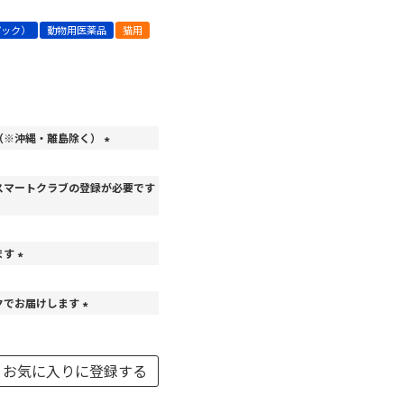
パック）
動物用医薬品
猫用
（※沖縄・離島除く）
(
必
スマートクラブの登録が必要です
須
)
ます
(
必
クでお届けします
須
)
(
必
須
お気に入りに登録する
)