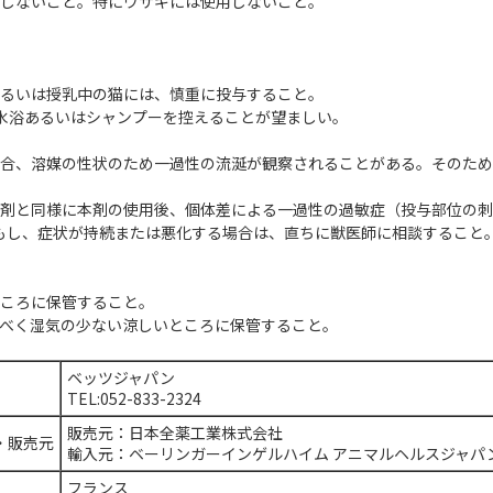
用しないこと。特にウサギには使用しないこと。
あるいは授乳中の猫には、慎重に投与すること。
、水浴あるいはシャンプーを控えることが望ましい。
場合、溶媒の性状のため一過性の流涎が観察されることがある。そのた
。
虫剤と同様に本剤の使用後、個体差による一過性の過敏症（投与部位の
もし、症状が持続または悪化する場合は、直ちに獣医師に相談すること
ところに保管すること。
るべく湿気の少ない涼しいところに保管すること。
ベッツジャパン
TEL:052-833-2324
販売元：日本全薬工業株式会社
・販売元
輸入元：ベーリンガーインゲルハイム アニマルヘルスジャパ
フランス