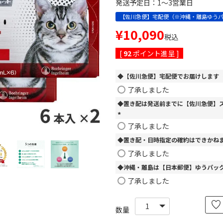
発送予定日：1～3営業日
【佐川急便】宅配便（※沖縄・離島ゆう
¥
10,090
税込
[
92
ポイント進呈 ]
◆【佐川急便】宅配便でお届けします
了承しました
◆置き配は発送前までに【佐川急便】
(
了承しました
必
◆置き配・日時指定の確約はできかね
須
)
了承しました
◆沖縄・離島は【日本郵便】ゆうパッ
了承しました