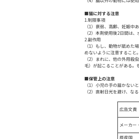
（4）猫以外の動物には使
■猫に対する注意
1.制限事項
（1）衰弱、高齢、妊娠中
（2）本剤使用後2日間は
2.副作用
（1）もし、動物が舐めた
めないように注意すること
（2）まれに、他の外用殺
毛）が起こることがある。
■保管上の注意
（1）小児の手の届かない
（2）直射日光を避け、な
広告文責
メーカー
原産国