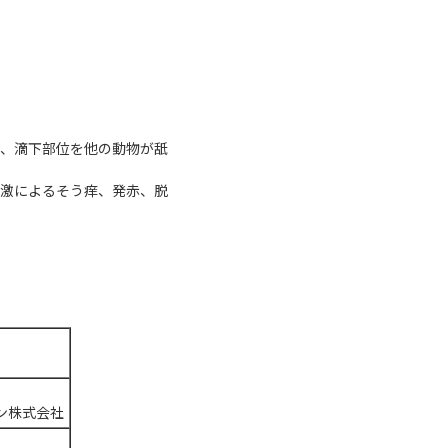
め、滴下部位を他の動物が舐
刺激によるそう痒、発赤、脱
。
ン株式会社