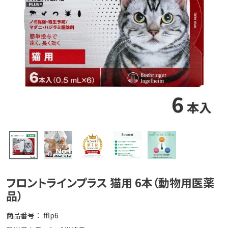
フロントラインプラス 猫用 6本（動物用医薬
品）
商品番号
fflp6