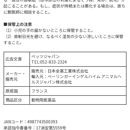
起こることがある。もし、症状が持続または悪化する場合は、直ち
に獣医師に相談すること。
■保管上の注意
（1）小児の手の届かないところに保管すること。
（2）直射日光を避け、なるべく湿気の少ない涼しいところに保管
すること。
ベッツジャパン
広告文責
TEL:052-833-2324
販売元：日本全薬工業株式会社
メーカー・
輸入元：ベーリンガーインゲルハイム アニマルヘ
販売元
ルスジャパン株式会社
原産国
フランス
商品区分
動物用医薬品
JANコード：4987743500393
承認指令書番号：17消安第5559号