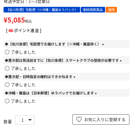
発送予定日：1～3営業日
【佐川急便】宅配便（※沖縄・離島ゆうパック）
動物用医薬品
猫用
¥
5,085
税込
[
46
ポイント進呈 ]
◆【佐川急便】宅配便でお届けします（※沖縄・離島除く）
(
了承しました
必
◆置き配は発送前までに【佐川急便】スマートクラブの登録が必要です
須
)
(
了承しました
必
◆置き配・日時指定の確約はできかねます
須
)
(
了承しました
必
◆沖縄・離島は【日本郵便】ゆうパックでお届けします
須
)
(
了承しました
必
須
)
お気に入りに登録する