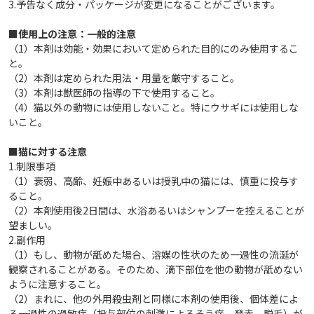
3.予告なく成分・パッケージが変更になることがございます。
■使用上の注意：一般的注意
（1）本剤は効能・効果において定められた目的にのみ使用するこ
と。
（2）本剤は定められた用法・用量を厳守すること。
（3）本剤は獣医師の指導の下で使用すること。
（4）猫以外の動物には使用しないこと。特にウサギには使用しな
いこと。
■猫に対する注意
1.制限事項
（1）衰弱、高齢、妊娠中あるいは授乳中の猫には、慎重に投与す
ること。
（2）本剤使用後2日間は、水浴あるいはシャンプーを控えることが
望ましい。
2.副作用
（1）もし、動物が舐めた場合、溶媒の性状のため一過性の流涎が
観察されることがある。そのため、滴下部位を他の動物が舐めない
ように注意すること。
（2）まれに、他の外用殺虫剤と同様に本剤の使用後、個体差によ
る一過性の過敏症（投与部位の刺激によるそう痒、発赤、脱毛）が