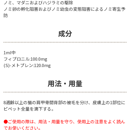
ノミ、マダニおよびハジラミの駆除
ノミ卵の孵化阻害およびノミ幼虫の変態阻害によるノミ寄生予
防
成分
1ml中
フィプロニル:100.0mg
(S)-メトプレン:120.0mg
用法・用量
8週齢以上の猫の肩甲骨間背部の被毛を分け、皮膚上の1部位に
ピペット全量を滴下する。
●ご使用の際は、用法・用量を守り、使用上の注意をよく読ん
でお使いください。