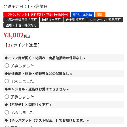
発送予定日：1～3営業日
【ゆうパケット】送料無料・宅配便同梱不可
動物用医薬品
猫用
お届け希望日選択不可
時間指定不可
代金引換不可
キャンセル・返品不可
盗難・未着・補償なし
¥
3,002
税込
[
27
ポイント進呈 ]
◆ミシン目が開く・箱潰れ・商品破損時の保障なし
(
了承しました
必
◆配達未着・紛失・盗難等などの保障なし
須
)
(
了承しました
必
◆キャンセル・返品はお受けできません
須
)
(
了承しました
必
◆【宅配便】と同梱注文不可
須
)
(
了承しました
必
◆【ゆうパケット（ポスト投函）】でお届けします。
須
)
(