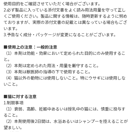
使用目的をご確認させていただく場合がございます。
2.必ず製品に入っている添付文書をよく読み用法用量を守って正し
くご使用ください。製品に関する情報は、随時更新するように努め
ておりますが、実際の添付文書の記載とは異なっている場合もござ
います。
3.予告なく成分・パッケージが変更になることがございます。
■使用上の注意：一般的注意
（1）本剤は効能・効果において定められた目的にのみ使用するこ
と。
（2）本剤は定められた用法・用量を厳守すること。
（3）本剤は獣医師の指導の下で使用すること。
（4）猫以外の動物には使用しないこと。特にウサギには使用しな
いこと。
■猫に対する注意
1.制限事項
（1）衰弱、高齢、妊娠中あるいは授乳中の猫には、慎重に投与す
ること。
（2）本剤使用後2日間は、水浴あるいはシャンプーを控えることが
望ましい。