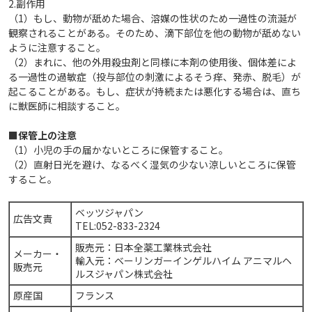
2.副作用
（1）もし、動物が舐めた場合、溶媒の性状のため一過性の流涎が
観察されることがある。そのため、滴下部位を他の動物が舐めない
ように注意すること。
（2）まれに、他の外用殺虫剤と同様に本剤の使用後、個体差によ
る一過性の過敏症（投与部位の刺激によるそう痒、発赤、脱毛）が
起こることがある。もし、症状が持続または悪化する場合は、直ち
に獣医師に相談すること。
■保管上の注意
（1）小児の手の届かないところに保管すること。
（2）直射日光を避け、なるべく湿気の少ない涼しいところに保管
すること。
ベッツジャパン
広告文責
TEL:052-833-2324
販売元：日本全薬工業株式会社
メーカー・
輸入元：ベーリンガーインゲルハイム アニマルヘ
販売元
ルスジャパン株式会社
原産国
フランス