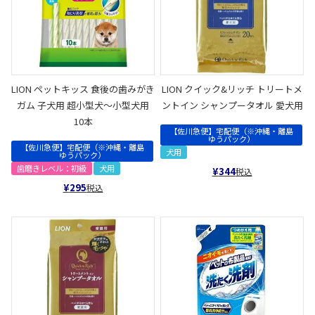
LION ペットキッス 食後の歯みがき
LION クイック&リッチ トリートメ
ガム 子犬用 超小型犬～小型犬用
ントイン シャンプータオル 愛犬用
10本
【佐川急便】宅配便（※沖縄・離島
ゆうパック）
【佐川急便】宅配便（※沖縄・離島
犬用
ゆうパック）
歯磨きレベル：初級
犬用
¥
344
税込
¥
295
税込