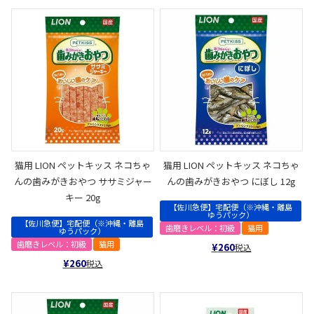
猫用 LION ペットキッス ネコちゃ
猫用 LION ペットキッス ネコちゃ
んの歯みがきおやつ ササミジャー
んの歯みがきおやつ にぼし 12g
キー 20g
【佐川急便】宅配便（※沖縄・離島
ゆうパック）
【佐川急便】宅配便（※沖縄・離島
歯磨きレベル：初級
猫用
ゆうパック）
歯磨きレベル：初級
猫用
¥
260
税込
¥
260
税込