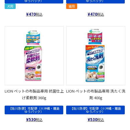
ゆうパック）
ゆうパック）
犬用
猫用
¥
470
¥
470
税込
税込
LION ペットの布製品専用 抗菌仕上
LION ペットの布製品専用 洗たく洗
げ柔軟剤 360g
剤 400g
【佐川急便】宅配便（※沖縄・離島
【佐川急便】宅配便（※沖縄・離島
ゆうパック）
ゆうパック）
¥
530
¥
530
税込
税込