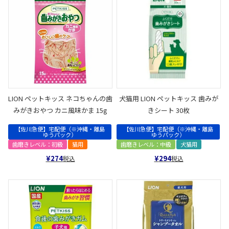
LION ペットキッス ネコちゃんの歯
犬猫用 LION ペットキッス 歯みが
みがきおやつ カニ風味かま 15g
きシート 30枚
【佐川急便】宅配便（※沖縄・離島
【佐川急便】宅配便（※沖縄・離島
ゆうパック）
ゆうパック）
歯磨きレベル：初級
猫用
歯磨きレベル：中級
犬猫用
¥
274
¥
294
税込
税込