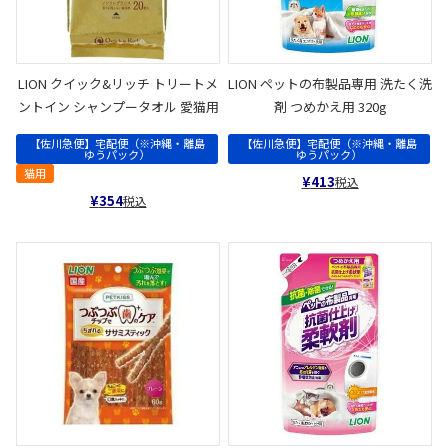
LION クイック&リッチ トリートメ
LION ペットの布製品専用 洗たく洗
ントイン シャンプータオル 愛猫用
剤 つめかえ用 320g
【佐川急便】宅配便（※沖縄・離島
【佐川急便】宅配便（※沖縄・離島
ゆうパック）
ゆうパック）
猫用
¥
413
税込
¥
354
税込