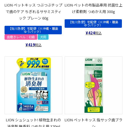
LION ペットキッス つぶつぶチップ
LION ペットの布製品専用 抗菌仕上
で歯のケア ちぎれるササミスティ
げ柔軟剤 つめかえ用 300g
ック プレーン 60g
【佐川急便】宅配便（※沖縄・離島
ゆうパック）
【佐川急便】宅配便（※沖縄・離島
ゆうパック）
¥
424
税込
歯磨きレベル：初級
犬用
¥
419
税込
LION シュシュット! 植物生まれの
LION ペットキッス 指サック歯ブラ
消臭剤 無香料 つめかえ用 320ml
シ