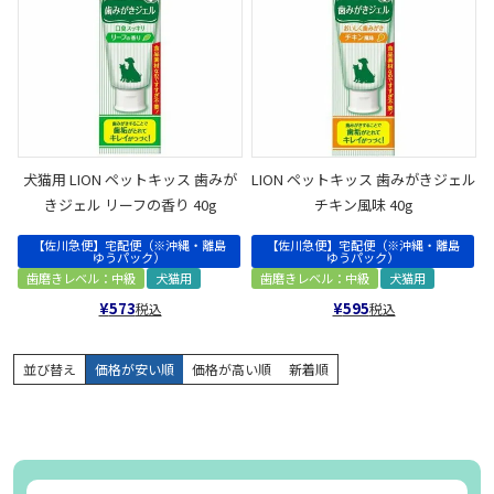
犬猫用 LION ペットキッス 歯みが
LION ペットキッス 歯みがきジェル
きジェル リーフの香り 40g
チキン風味 40g
【佐川急便】宅配便（※沖縄・離島
【佐川急便】宅配便（※沖縄・離島
ゆうパック）
ゆうパック）
歯磨きレベル：中級
犬猫用
歯磨きレベル：中級
犬猫用
¥
573
¥
595
税込
税込
並び替え
価格が安い順
価格が高い順
新着順