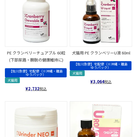
PE クランベリーチュアブル 60粒
犬猫用 PE クランベリーU液 60ml
(下部尿路・膀胱の健康維持に)
【佐川急便】宅配便（※沖縄・離島
ゆうパック）
【佐川急便】宅配便（※沖縄・離島
犬猫用
ゆうパック）
犬猫用
¥
3,064
税込
¥
2,732
税込