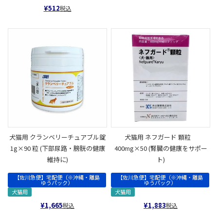
¥
512
税込
犬猫用 クランベリーチュアブル錠
犬猫用 ネフガード 顆粒
1g×90 粒 (下部尿路・膀胱の健康
400mg×50 (腎臓の健康をサポー
維持に)
ト)
【佐川急便】宅配便（※沖縄・離島
【佐川急便】宅配便（※沖縄・離島
ゆうパック）
ゆうパック）
犬猫用
犬猫用
¥
1,665
¥
1,883
税込
税込