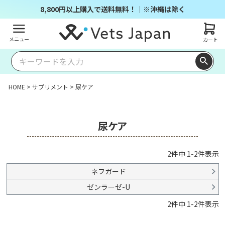
8,800円以上購入で送料無料！｜※沖縄は除く
メニュー
カート
HOME
サプリメント
尿ケア
尿ケア
2
件中
1
-
2
件表示
ネフガード
ゼンラーゼ-U
2
件中
1
-
2
件表示