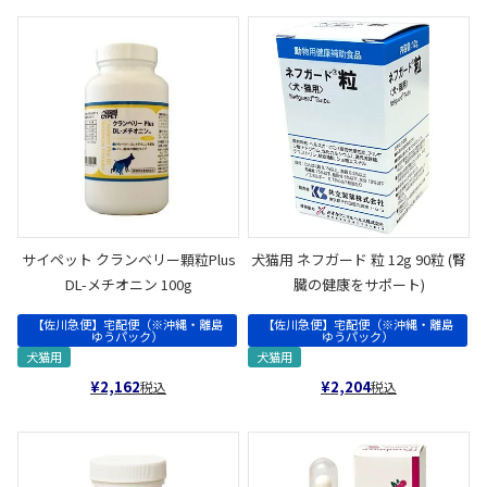
サイペット クランベリー顆粒Plus
犬猫用 ネフガード 粒 12g 90粒 (腎
DL-メチオニン 100g
臓の健康をサポート)
【佐川急便】宅配便（※沖縄・離島
【佐川急便】宅配便（※沖縄・離島
ゆうパック）
ゆうパック）
犬猫用
犬猫用
¥
2,162
¥
2,204
税込
税込