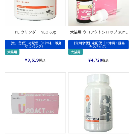
PE ウリンダー NEO 60g
犬猫用 ウロアクトシロップ 30mL
【佐川急便】宅配便（※沖縄・離島
【佐川急便】宅配便（※沖縄・離島
ゆうパック）
ゆうパック）
犬猫用
犬猫用
¥
3,619
¥
4,720
税込
税込