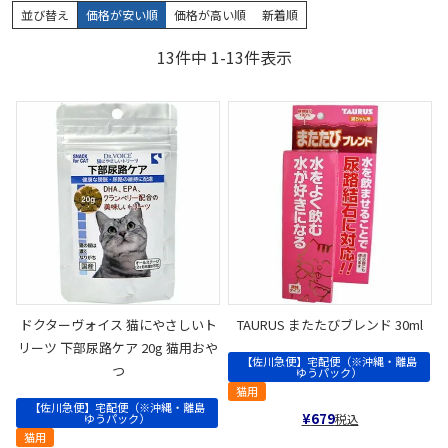
並び替え
価格が安い順
価格が高い順
新着順
13
件中
1
-
13
件表示
ドクターヴォイス 猫にやさしいト
TAURUS またたびブレンド 30ml
リーツ 下部尿路ケア 20g 猫用おや
【佐川急便】宅配便（※沖縄・離島
つ
ゆうパック）
猫用
【佐川急便】宅配便（※沖縄・離島
¥
679
ゆうパック）
税込
猫用