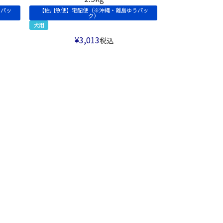
うパッ
【佐川急便】宅配便（※沖縄・離島ゆうパッ
ク）
犬用
¥
3,013
税込