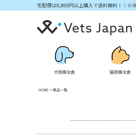
宅配便は8,800円以上購入で送料無料！｜※
キーワード
価格
犬用療法食
猫用療法食
HOME
商品一覧