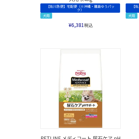
【佐川急便】宅配便（※沖縄・離島ゆうパッ
【佐
ク）
犬用
犬用
¥
6,381
税込
PETLINE メディコート 尿石ケア pH