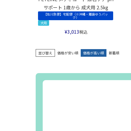
サポート 1歳から 成犬用 2.5kg
【佐川急便】宅配便（※沖縄・離島ゆうパッ
ク）
犬用
¥
3,013
税込
並び替え
価格が安い順
価格が高い順
新着順