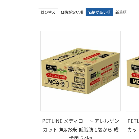
並び替え
価格が安い順
価格が高い順
新着順
PETLINE メディコート アレルゲン
PET
カット 魚&お米 低脂肪 1歳から 成
カッ
犬用 5.4kg