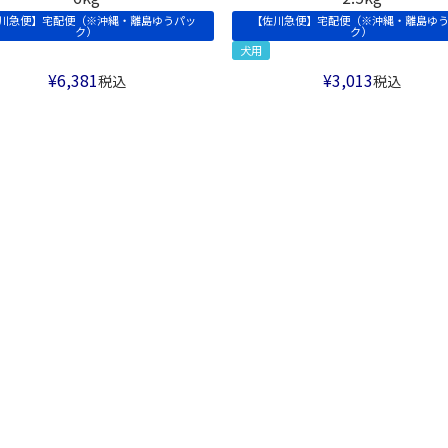
川急便】宅配便（※沖縄・離島ゆうパッ
【佐川急便】宅配便（※沖縄・離島ゆ
ク）
ク）
犬用
¥
6,381
¥
3,013
税込
税込