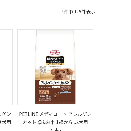
5
件中
1
-
5
件表示
レルゲン
PETLINE メディコート アレルゲン
齢犬用
カット 魚&お米 1歳から 成犬用
2.5kg