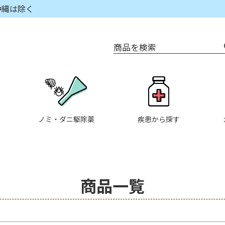
沖縄は除く
商品を検索
在庫なし商品
在庫
商品番号/JANコード
〜
ノミ・ダニ駆除薬
疾患から探す
並び順
新着
優先
商品一覧
検索