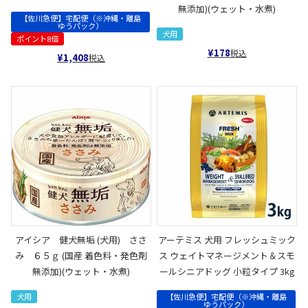
無添加)(ウェット・水煮)
【佐川急便】宅配便（※沖縄・離島
ゆうパック）
犬用
ポイント8倍
¥
178
税込
¥
1,408
税込
アイシア 健犬無垢 (犬用) ささ
アーテミス 犬用 フレッシュミック
み ６５ｇ (国産 着色料・発色剤
ス ウェイトマネージメント＆スモ
無添加)(ウェット・水煮)
ールシニアドッグ 小粒タイプ 3kg
犬用
【佐川急便】宅配便（※沖縄・離島
ゆうパック）