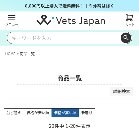
商品番号/JANコード
8,800円以上購入で送料無料！｜※沖縄は除く
メニュー
カート
並び順
キー
価格
価格
レビ
ワー
新着
登録
優先
が安
が高
ュー
ドヒ
順
順
度順
い順
い順
順
ット
HOME
商品一覧
順
検索
商品一覧
詳細検索
並び替え
価格が安い順
価格が高い順
新着順
20
件中
1
-
20
件表示