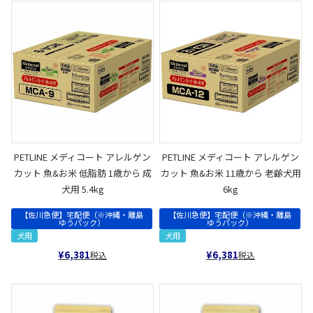
PETLINE メディコート アレルゲン
PETLINE メディコート アレルゲン
カット 魚&お米 低脂肪 1歳から 成
カット 魚&お米 11歳から 老齢犬用
犬用 5.4kg
6kg
【佐川急便】宅配便（※沖縄・離島
【佐川急便】宅配便（※沖縄・離島
ゆうパック）
ゆうパック）
犬用
犬用
¥
6,381
¥
6,381
税込
税込