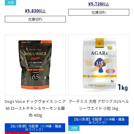
犬用
¥
5,720
税込
¥
5,830
税込
在庫切れ
在庫切れ
Dogs Voice ドッグヴォイス シニア
アーテミス 犬用 アガリクスI/Sヘル
65 ローストチキン＆サーモン＆鹿
シーウエイト 小粒 1kg
肉 400g
【佐川急便】宅配便（※沖縄・離島
ゆうパック）
【佐川急便】宅配便（※沖縄・離島
犬用
ゆうパック）