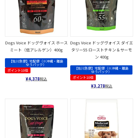
Dogs Voice ドッグヴォイス ホース
Dogs Voice ドッグヴォイス ダイエ
ミート（低アレルゲン）400g
タリー55 ローストチキン＆サーモ
ン 400g
【佐川急便】宅配便（※沖縄・離島
ゆうパック）
【佐川急便】宅配便（※沖縄・離島
ポイント10倍
ゆうパック）
ポイント10倍
¥
4,378
税込
¥
3,278
税込