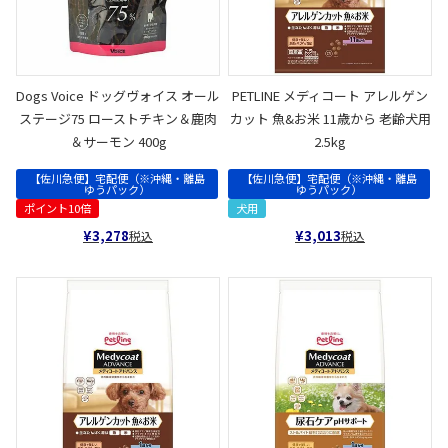
Dogs Voice ドッグヴォイス オール
PETLINE メディコート アレルゲン
ステージ75 ローストチキン＆鹿肉
カット 魚&お米 11歳から 老齢犬用
＆サーモン 400g
2.5kg
【佐川急便】宅配便（※沖縄・離島
【佐川急便】宅配便（※沖縄・離島
ゆうパック）
ゆうパック）
ポイント10倍
犬用
¥
3,278
¥
3,013
税込
税込