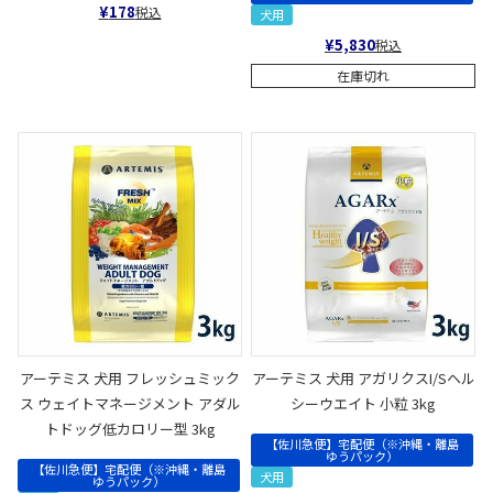
¥
178
税込
犬用
¥
5,830
税込
在庫切れ
アーテミス 犬用 フレッシュミック
アーテミス 犬用 アガリクスI/Sヘル
ス ウェイトマネージメント アダル
シーウエイト 小粒 3kg
トドッグ低カロリー型 3kg
【佐川急便】宅配便（※沖縄・離島
ゆうパック）
【佐川急便】宅配便（※沖縄・離島
犬用
ゆうパック）