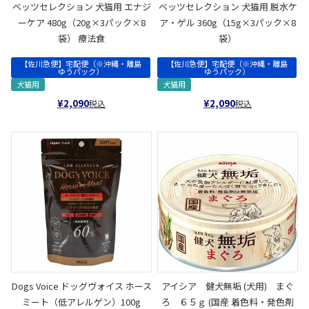
ベッツセレクション 犬猫用 エナジ
ベッツセレクション 犬猫用 脱水ケ
ーケア 480g（20g×3パック×8
ア・ゲル 360g（15g×3パック×8
袋） 療法食
袋）
【佐川急便】宅配便（※沖縄・離島
【佐川急便】宅配便（※沖縄・離島
ゆうパック）
ゆうパック）
犬猫用
犬猫用
¥
2,090
¥
2,090
税込
税込
Dogs Voice ドッグヴォイス ホース
アイシア 健犬無垢 (犬用) まぐ
ミート（低アレルゲン）100g
ろ ６５ｇ (国産 着色料・発色剤