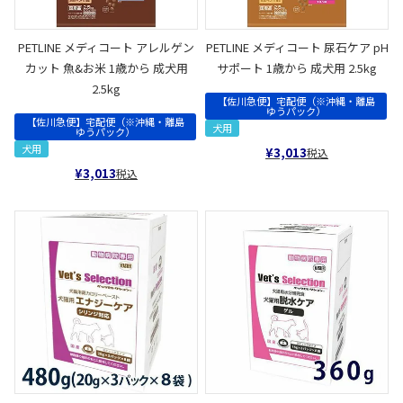
PETLINE メディコート アレルゲン
PETLINE メディコート 尿石ケア pH
カット 魚&お米 1歳から 成犬用
サポート 1歳から 成犬用 2.5kg
2.5kg
【佐川急便】宅配便（※沖縄・離島
ゆうパック）
【佐川急便】宅配便（※沖縄・離島
犬用
ゆうパック）
犬用
¥
3,013
税込
¥
3,013
税込