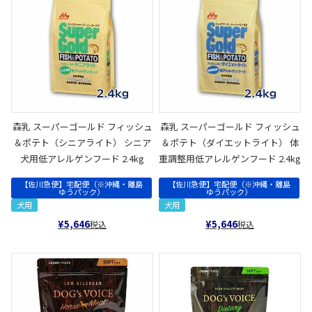
森乳 スーパーゴールド フィッシュ
森乳 スーパーゴールド フィッシュ
＆ポテト（シニアライト） シニア
＆ポテト（ダイエットライト） 体
犬用低アレルゲンフード 2.4kg
重調整用低アレルゲンフード 2.4kg
【佐川急便】宅配便（※沖縄・離島
【佐川急便】宅配便（※沖縄・離島
ゆうパック）
ゆうパック）
犬用
犬用
¥
5,646
¥
5,646
税込
税込