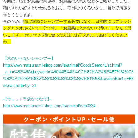
今回は、猫とお風呂の関係や、お風呂の入れ方などをご紹介しました。
猫はきれい好きといわれるとおり、毎日毛づくろいをし、自分で清潔を
保とうとします。
そのため、
猫は頻繁にシャンプーする必要はなく、日常的にはブラッシ
ングとタオル拭きで十分です。「お風呂に入れないと汚い！」なんて思
いこまず、それぞれの猫に合った方法でお手入れしてあげてください
ね。
【水のいらないシャンプー】
http://www.matsunami-shop.com/fs/animal/GoodsSearchList.html?
_e_k=%82%60&keyword=%90%85%82%CC%82%A2%82%E7%82%C8
%82%A2%96A%83V%83%83%83%93%83v%81%5B&searchBtn4.x=68
&searchBtn4.y=21
【ウェット手袋なでなで】
http://www.matsunami-shop.com/fs/animal/c/m0334