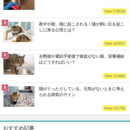
View 178634
夜中や朝、猫に起こされる！猫が飼い主を起こ
しに来る心理とは？
View 115037
去勢後や避妊手術後で食欲がない猫、栄養補給
はどうすればいい？
View 113088
猫がぐったりしている、元気がないときに考え
られる病気のサイン
View 101796
おすすめ記事