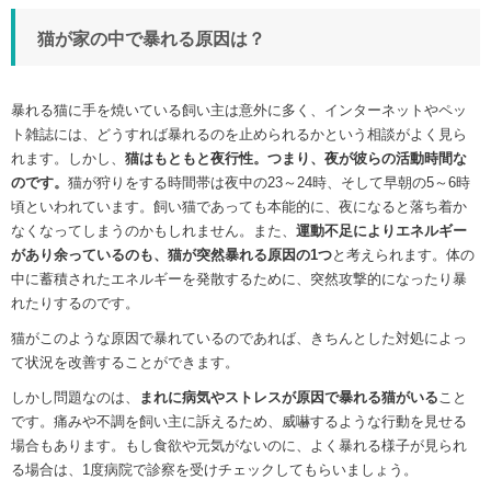
猫が家の中で暴れる原因は？
暴れる猫に手を焼いている飼い主は意外に多く、インターネットやペッ
ト雑誌には、どうすれば暴れるのを止められるかという相談がよく見ら
れます。しかし、
猫はもともと夜行性。つまり、夜が彼らの活動時間な
のです。
猫が狩りをする時間帯は夜中の23～24時、そして早朝の5～6時
頃といわれています。飼い猫であっても本能的に、夜になると落ち着か
なくなってしまうのかもしれません。また、
運動不足によりエネルギー
があり余っているのも、猫が突然暴れる原因の1つ
と考えられます。体の
中に蓄積されたエネルギーを発散するために、突然攻撃的になったり暴
れたりするのです。
猫がこのような原因で暴れているのであれば、きちんとした対処によっ
て状況を改善することができます。
しかし問題なのは、
まれに病気やストレスが原因で暴れる猫がいる
こと
です。痛みや不調を飼い主に訴えるため、威嚇するような行動を見せる
場合もあります。もし食欲や元気がないのに、よく暴れる様子が見られ
る場合は、1度病院で診察を受けチェックしてもらいましょう。