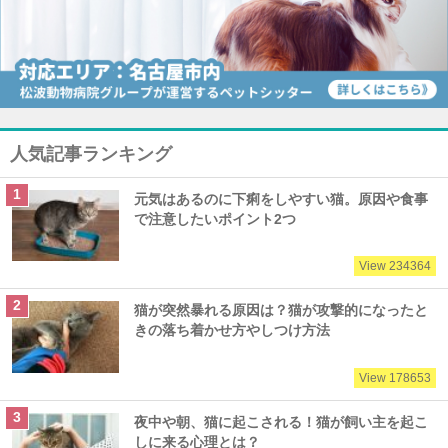
人気記事ランキング
元気はあるのに下痢をしやすい猫。原因や食事
で注意したいポイント2つ
View 234364
猫が突然暴れる原因は？猫が攻撃的になったと
きの落ち着かせ方やしつけ方法
View 178653
夜中や朝、猫に起こされる！猫が飼い主を起こ
しに来る心理とは？