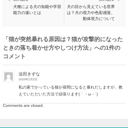
犬種による犬の知能や学習
犬の目から見えている世界
能力の違いとは
は？犬の視力や色彩感覚、
動体視力について
「
猫が突然暴れる原因は？猫が攻撃的になった
ときの落ち着かせ方やしつけ方法
」への1件の
コメント
迫田きずな
2020年2月2日
私の家でかっている猫が昼間になると暴れだしますが、教
えていただいた方法で頑張ります(｀・ω・´)ゝ
Comments are closed.