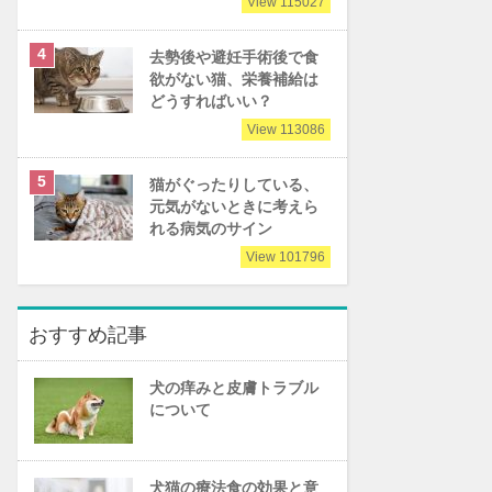
View 115027
去勢後や避妊手術後で食
欲がない猫、栄養補給は
どうすればいい？
View 113086
猫がぐったりしている、
元気がないときに考えら
れる病気のサイン
View 101796
おすすめ記事
犬の痒みと皮膚トラブル
について
犬猫の療法食の効果と意