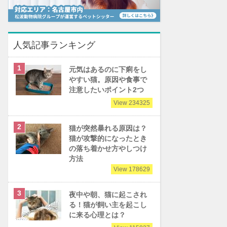
人気記事ランキング
元気はあるのに下痢をし
やすい猫。原因や食事で
注意したいポイント2つ
View 234325
猫が突然暴れる原因は？
猫が攻撃的になったとき
の落ち着かせ方やしつけ
方法
View 178629
夜中や朝、猫に起こされ
る！猫が飼い主を起こし
に来る心理とは？