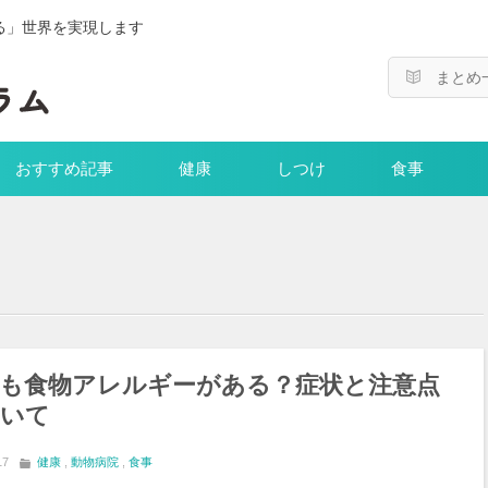
る」世界を実現します
まとめ
おすすめ記事
健康
しつけ
食事
も食物アレルギーがある？症状と注意点
いて
17
健康
,
動物病院
,
食事