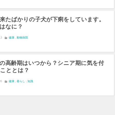
来たばかりの子犬が下痢をしています。
はなに？
13
健康
,
動物病院
の高齢期はいつから？シニア期に気を付
こととは？
05
健康
,
暮らし
,
知識