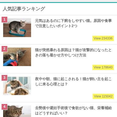
人気記事ランキング
元気はあるのに下痢をしやすい猫。原因や食事
で注意したいポイント2つ
View 234336
猫が突然暴れる原因は？猫が攻撃的になったと
きの落ち着かせ方やしつけ方法
View 178640
夜中や朝、猫に起こされる！猫が飼い主を起こ
しに来る心理とは？
View 115042
去勢後や避妊手術後で食欲がない猫、栄養補給
はどうすればいい？