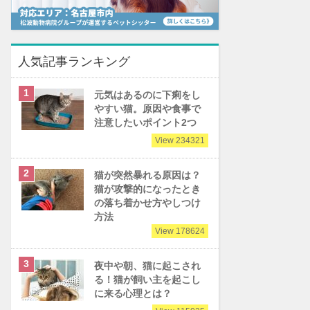
人気記事ランキング
元気はあるのに下痢をし
やすい猫。原因や食事で
注意したいポイント2つ
View 234321
猫が突然暴れる原因は？
猫が攻撃的になったとき
の落ち着かせ方やしつけ
方法
View 178624
夜中や朝、猫に起こされ
る！猫が飼い主を起こし
に来る心理とは？