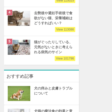
View 115025
去勢後や避妊手術後で食
欲がない猫、栄養補給は
どうすればいい？
View 113086
猫がぐったりしている、
元気がないときに考えら
れる病気のサイン
View 101796
おすすめ記事
犬の痒みと皮膚トラブル
について
犬猫の療法食の効果と意