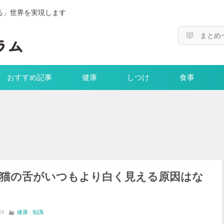
る」世界を実現します
まとめ
おすすめ記事
健康
しつけ
食事
猫の舌がいつもより白く見える原因はな
24
健康
,
知識