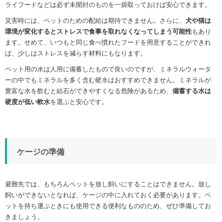
ライフードなどは必ず未開封のものを一袋取っておけば安心できます。
災害時には、ペットのための配給は期待できません。さらに、
犬や猫は
環境が変化するとストレスで食事を取れなくなってしまう可能性
もあり
ます。せめて、いつもと同じ食べ慣れたフードを用意することができれ
ば、少しはストレスを減らす材料にもなります。
ペット用の水は人用に備蓄したもので良いのですが、ミネラルウォータ
ーの中でもミネラルを多く含む硬水はおすすめできません。ミネラルが
豊富な水を飲むと結石ができやすくなる危険があるため、
備蓄する水は
硬度が低い軟水
を選ぶと安心です。
ケージの準備
避難先では、もちろんペットを放し飼いにすることはできません。放し
飼いができないとなれば、ケージの中に入れておく必要があります。ペ
ットを持ち運ぶときにも使用できる便利なもののため、ぜひ準備してお
きましょう。