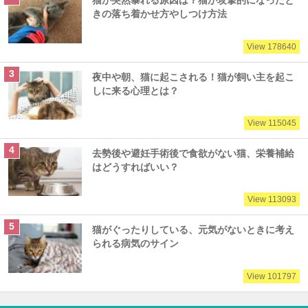
猫が突然暴れる原因は？猫が攻撃的になったと
きの落ち着かせ方やしつけ方法
View 178640
夜中や朝、猫に起こされる！猫が飼い主を起こ
しに来る心理とは？
View 115045
去勢後や避妊手術後で食欲がない猫、栄養補給
はどうすればいい？
View 113093
猫がぐったりしている、元気がないときに考え
られる病気のサイン
View 101797