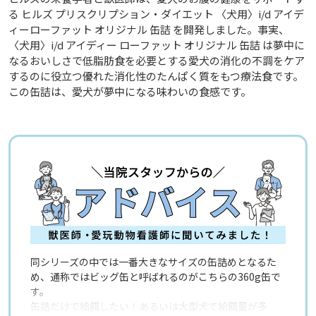
る ヒルズ プリスクリプション・ダイエット 〈犬用〉i/d アイデ
ィーローファット オリジナル 缶詰 を開発しました。事実、
〈犬用〉i/d アイディー ローファット オリジナル 缶詰 は夢中に
なるおいしさで低脂肪食を必要とする愛犬の消化の不調をケア
するのに役立つ優れた消化性のたんぱく質をもつ療法食です。
この缶詰は、愛犬が夢中になる味わいの食感です。
同シリーズの中では一番大きなサイズの缶詰めとなるた
め、通称ではビッグ缶と呼ばれるのがこちらの360g缶で
す。
缶詰だけで給餌したい！あるいは大型犬で給餌量が多