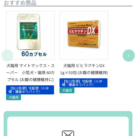
おすすめ商品
犬猫用 マイトマックス・ス
犬猫用 ビヒラクチンDX
ーパー 小型犬・猫用 60カ
1g×50包 (お腹の健康維持)
プセル (お腹の健康維持に)
【佐川急便】宅配便（※沖
縄・離島ゆうパック）
【佐川急便】宅配便（※沖
犬猫用
縄・離島ゆうパック）
犬猫用