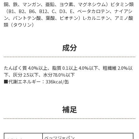
銅、鉄、マンガン、亜鉛、ヨウ素、マグネシウム）ビタミン類
（B1、B2、B6、B12、C、D3、E、ベータカロテン、ナイアシ
ン、パントテン酸、葉酸、ビオチン）L-カルニチン、アミノ酸
類（タウリン）
成分
たんぱく質 4.0%以上、脂質 0.1以上 4.0%以下、粗繊維 2.0%以
下、灰分 2.5以下、水分78.0％以下
■代謝エネルギー：336kcal/缶
補足
ベッツジャパン