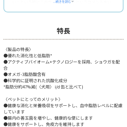
い！という時にこのサイズは助かるというコメントをい
...続きを読む
ただきます。
消化機能の健康を重視し、さらに低脂肪な組成で特別に
設計された療法食です。
特長
胃腸の過敏性や慢性下痢、膵炎といった疾患のワンちゃ
んに適しています。
低脂肪な組成により、胃腸の負担を軽減し、消化器の健
〈製品の特長〉
康をサポートします。
●優れた消化性と低脂肪*
また、好き嫌いの強めなワンちゃんや食欲不振のワンち
●アクティブバイオーム+テクノロジーを採用、ショウガを配
ゃんにもおすすめです。
合
この療法食の魅力の一つは、チキンの美味しい風味で
●オメガ-3脂肪酸含有
す。愛犬の食欲を刺激し、食事を楽しむことで栄養を摂
●科学的に証明された抗酸化成分
取しやすくなります。
*脂肪分約47%減(〈犬用〉 i/d 缶と比べて)
また、栄養素のバランスも考慮されており、必要なビタ
ミン、ミネラル、タンパク質が含まれています。
〈ペットにとってのメリット〉
低脂肪ながらも必要な栄養をしっかり摂れるため、健康
●健康な消化と栄養吸収をサポートし、血中脂肪レベルに配慮
な体重管理をすることができます。
しています
●腸内の善玉菌を増やし、健康的な便にします
獣医師 松波 登記臣
●健康をサポートし、免疫力を維持します