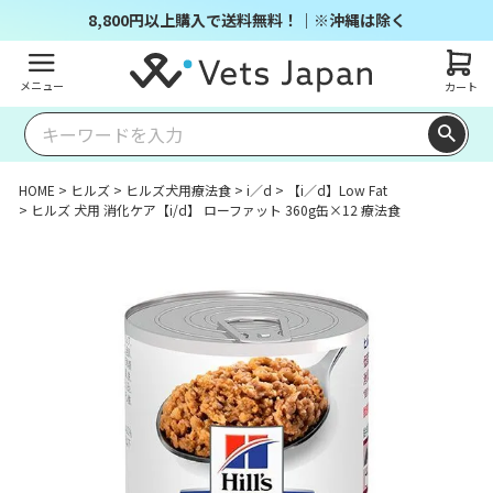
8,800円以上購入で送料無料！｜※沖縄は除く
メニュー
カート
HOME
ヒルズ
ヒルズ犬用療法食
i／d
【i／d】Low Fat
ヒルズ 犬用 消化ケア【i/d】 ローファット 360g缶×12 療法食