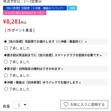
発送予定日：1～3営業日
【佐川急便】宅配便（※沖縄・離島ゆうパック）
犬用
ヒルズに使える5%OFFクーポン
¥
8,281
税込
[
75
ポイント進呈 ]
◆【佐川急便】宅配便でお届けします（※沖縄・離島除く）
(
了承しました
必
◆置き配は発送前までに【佐川急便】スマートクラブの登録が必要です
須
)
(
了承しました
必
◆置き配・日時指定の確約はできかねます
須
)
(
了承しました
必
◆沖縄・離島は【日本郵便】ゆうパックでお届けします
須
)
(
了承しました
必
須
)
お気に入りに登録する