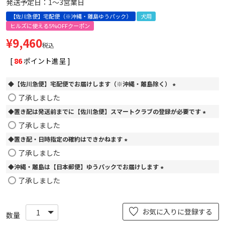
発送予定日：1～3営業日
【佐川急便】宅配便（※沖縄・離島ゆうパック）
犬用
ヒルズに使える5%OFFクーポン
¥
9,460
税込
[
86
ポイント進呈 ]
◆【佐川急便】宅配便でお届けします（※沖縄・離島除く）
(
了承しました
必
◆置き配は発送前までに【佐川急便】スマートクラブの登録が必要です
須
)
(
了承しました
必
◆置き配・日時指定の確約はできかねます
須
)
(
了承しました
必
◆沖縄・離島は【日本郵便】ゆうパックでお届けします
須
)
(
了承しました
必
須
)
お気に入りに登録する