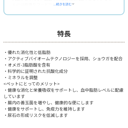
んには最適なフードでしょう。
...続きを読む
これ！という病名がついていなくても、なんとなく胃腸
が繊細で吐き気や下痢などがみられるというワンちゃん
でも食べていることが多いですね。 栄養バランスは良い
特長
ものなので、健康なワンちゃんが食べても問題はありませ
ん。
・優れた消化性と低脂肪
粒は少々大きいのでヒルズ社の他製品にある小粒を想像
・アクティブバイオームテクノロジーを採用、ショウガを配合
していると、このフードの粒は大きく感じるかもしれま
・オメガ-3脂肪酸を含有
せん。 それでも食欲をそそる組成になっているので、喜
んで食べてくれるワンちゃんが多いです。 どうしても粒
・科学的に証明された抗酸化成分
の大きさに問題がある時にはふやかして柔らかくした
・ミネラルを調整
り、飼い主さんが愛犬の好みの大きさにカットしてあげ
<ペットにとってのメリット>
ているケースもありました。
・健康な消化と栄養吸収をサポートし、血中脂肪レベルに配慮
しています
獣医師 松波 登記臣
・腸内の善玉菌を増やし、健康的な便にします
・健康をサポートし、免疫力を維持します
・尿石の形成リスクを低減します