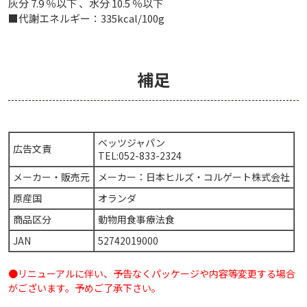
灰分 7.9 ％以下 、水分 10.5 ％以下
■代謝エネルギー：335kcal/100g
補足
ベッツジャパン
広告文責
TEL:052-833-2324
メーカー・販売元
メーカー：日本ヒルズ・コルゲート株式会社
原産国
オランダ
商品区分
動物用食事療法食
JAN
52742019000
●リニューアルに伴い、予告なくパッケージや内容等変更する場合
がございます。予めご了承下さい。