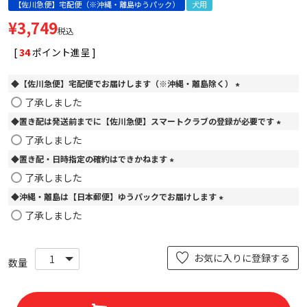
【佐川急便】宅配便（※沖縄・離島ゆうパック）
犬用
¥
3,749
税込
[
34
ポイント進呈 ]
◆【佐川急便】宅配便でお届けします（※沖縄・離島除く）
(
了承しました
必
◆置き配は発送前までに【佐川急便】スマートクラブの登録が必要です
須
)
(
了承しました
必
◆置き配・日時指定の確約はできかねます
須
)
(
了承しました
必
◆沖縄・離島は【日本郵便】ゆうパックでお届けします
須
)
(
了承しました
必
須
)
お気に入りに登録する