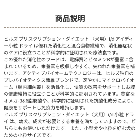
商品説明
ヒルズ プリスクリプション・ダイエット 〈犬用〉i/d アイディ
ー小粒 ドライ は優れた消化性と混合食物繊維で、消化器症状
のケアに役立つことが科学的に証明された療法食です。
この優れた消化性のフードは、電解質とビタミンBが豊富に含
まれているため、栄養素を吸収しやすく、失われた栄養素を補
います。アクティブバイオームテクノロジーは、ヒルズ独自の
プレバイオティクス繊維ブレンドで、速やかにマイクロバイオ
ーム（腸内細菌叢）を活性化し、便質の改善をサポートしお腹
の健康維持に役立つことが科学的に証明されています。豊富な
オメガ-3&6脂肪酸や、科学的に証明された抗酸化成分により、
健康をサポートし免疫力を維持します。
ヒルズ プリスクリプション・ダイエット〈犬用〉i/d 小粒 ドラ
イ は、幼犬、成犬が必要とする栄養を満たしていますので、ど
ちらにもお使いいただけます。 また、小型犬や小粒を好む犬の
ための小粒サイズです。