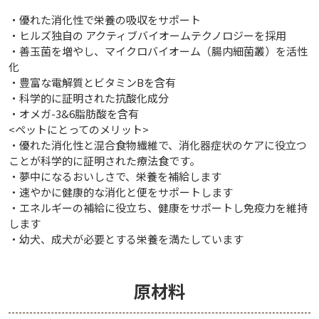
・優れた消化性で栄養の吸収をサポート
食欲が低下しがちなワンちゃんでも高カロリー設計のた
・ヒルズ独自の アクティブバイオームテクノロジーを採用
めに少量でもしっかりとしたカロリーを補給することが
・善玉菌を増やし、マイクロバイオーム（腸内細菌叢）を活性
出来ます。
だいたいのワンちゃんには人気がある味のようで、これ
化
なら喜んで食べます！という感想をお聞きします。 どう
・豊富な電解質とビタミンBを含有
しても食べないというワンちゃんでは、同シリーズのi/d
・科学的に証明された抗酸化成分
シチュー缶を混ぜてもらって、食べてもらっていることも
・オメガ-3&6脂肪酸を含有
多いです。
<ペットにとってのメリット>
・優れた消化性と混合食物繊維で、消化器症状のケアに役立つ
健康なワンちゃんがこちらのフードに切り替えると、高
ことが科学的に証明された療法食です。
カロリー設計のために太ってしまうことがあるので、こち
・夢中になるおいしさで、栄養を補給します
らのフードに切り替える時には獣医師に必要カロリー計
・速やかに健康的な消化と便をサポートします
算をしてもらう方が良いでしょう。
・エネルギーの補給に役立ち、健康をサポートし免疫力を維持
します
獣医師 児玉 孝史
・幼犬、成犬が必要とする栄養を満たしています
原材料