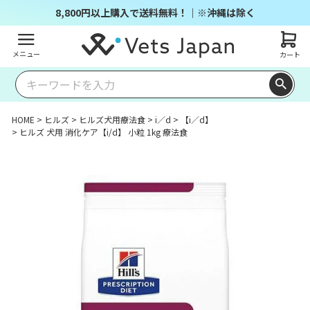
8,800円以上購入で送料無料！｜※沖縄は除く
メニュー
カート
HOME
ヒルズ
ヒルズ犬用療法食
i／d
【i／d】
ヒルズ 犬用 消化ケア【i/d】 小粒 1kg 療法食