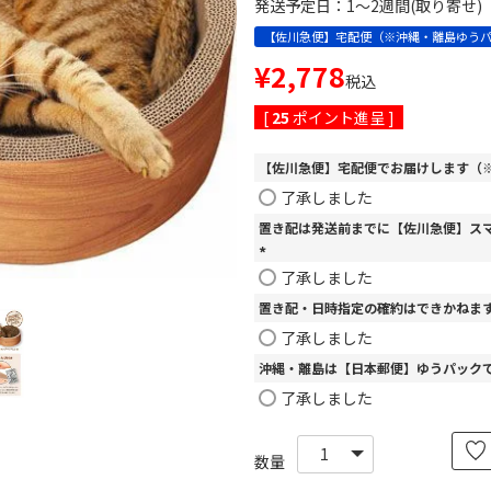
発送予定日：1～2週間(取り寄せ)
【佐川急便】宅配便（※沖縄・離島ゆう
¥
2,778
税込
[
25
ポイント進呈 ]
【佐川急便】宅配便でお届けします（※
了承しました
置き配は発送前までに【佐川急便】ス
(
了承しました
必
置き配・日時指定の確約はできかねま
須
)
了承しました
沖縄・離島は【日本郵便】ゆうパック
了承しました