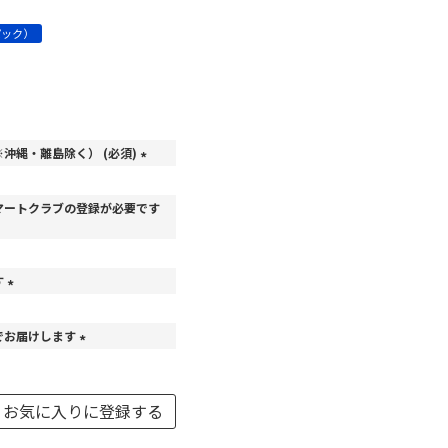
パック）
沖縄・離島除く） (必須)
(
必
マートクラブの登録が必要です
須
)
す
(
必
でお届けします
須
)
(
必
須
お気に入りに登録する
)