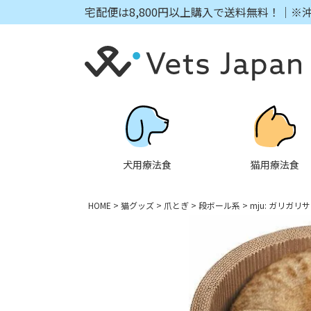
宅配便は8,800円以上購入で送料無料！｜※
犬用療法食
猫用療法食
HOME
猫グッズ
爪とぎ
段ボール系
mju: ガリガ