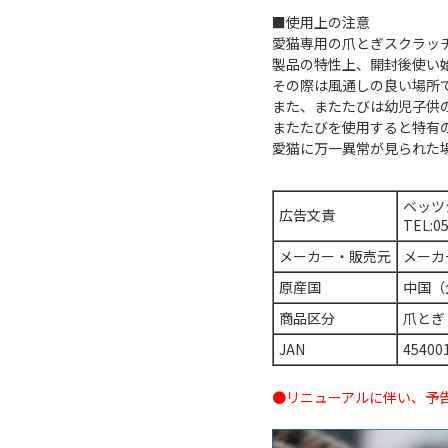
■使用上の注意
愛猫専用の爪とぎスクラッ
製品の特性上、開封後使い
その際は風通しの良い場所で
また、またたびは幼児子供
またたびを使用すると特有
愛猫に万一異常が見られた
ベッツ
広告文責
TEL:0
メーカー・販売元
メーカ
原産国
中国（
商品区分
爪とぎ
JAN
45400
●リニューアルに伴い、予